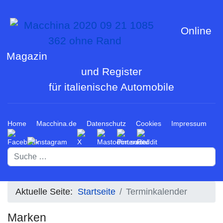
Online
Magazin
und Register
für italienische Automobile
Home
Macchina.de
Datenschutz
Cookies
Impressum
Suchen
Aktuelle Seite:
Startseite
Terminkalender
Marken