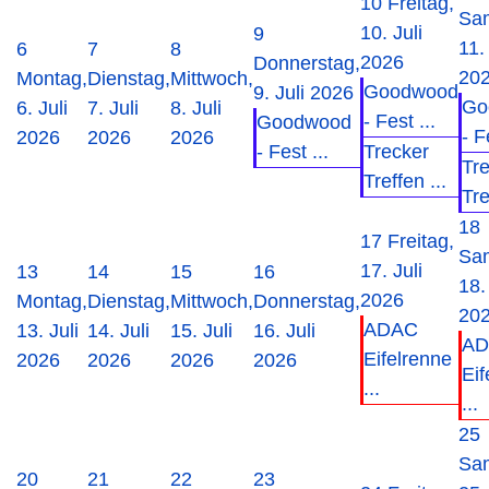
10
Freitag,
Sa
10. Juli
9
11. 
6
7
8
2026
Donnerstag,
20
Montag,
Dienstag,
Mittwoch,
Goodwood
9. Juli 2026
Go
6. Juli
7. Juli
8. Juli
- Fest ...
Goodwood
- F
2026
2026
2026
- Fest ...
Trecker
Tr
Treffen ...
Tre
18
17
Freitag,
Sa
17. Juli
13
14
15
16
18.
2026
Montag,
Dienstag,
Mittwoch,
Donnerstag,
20
ADAC
13. Juli
14. Juli
15. Juli
16. Juli
AD
Eifelrenne
2026
2026
2026
2026
Eif
...
...
25
Sa
20
21
22
23