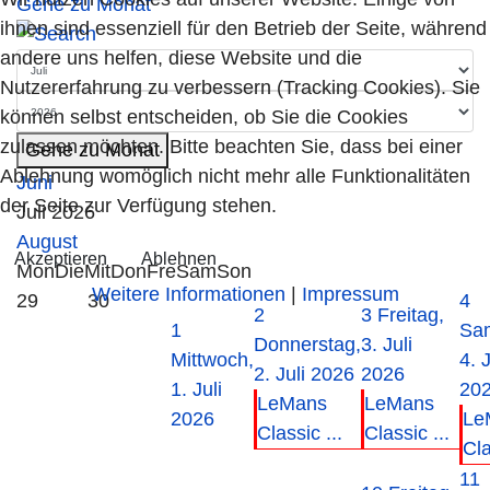
Gehe zu Monat
ihnen sind essenziell für den Betrieb der Seite, während
andere uns helfen, diese Website und die
Nutzererfahrung zu verbessern (Tracking Cookies). Sie
können selbst entscheiden, ob Sie die Cookies
zulassen möchten. Bitte beachten Sie, dass bei einer
Gehe zu Monat
Ablehnung womöglich nicht mehr alle Funktionalitäten
Juni
der Seite zur Verfügung stehen.
Juli 2026
August
Akzeptieren
Ablehnen
Mon
Die
Mit
Don
Fre
Sam
Son
Weitere Informationen
|
Impressum
29
30
4
2
3
Freitag,
1
Sa
Donnerstag,
3. Juli
Mittwoch,
4. J
2. Juli 2026
2026
1. Juli
20
LeMans
LeMans
2026
Le
Classic ...
Classic ...
Cla
11