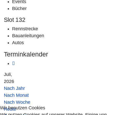
Events
Bücher
Slot 132
Rennstrecke
Bauanleitungen
Autos
Terminkalender
Juli,
2026
Nach Jahr
Nach Monat
Nach Woche
Wir benutzen Cookies
Heute
Wir nutzen Cookies auf unserer Website. Einige von