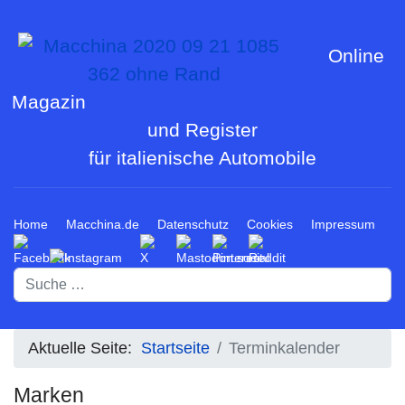
Online
Magazin
und Register
für italienische Automobile
Home
Macchina.de
Datenschutz
Cookies
Impressum
Suchen
Aktuelle Seite:
Startseite
Terminkalender
Marken