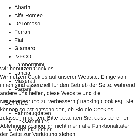
Abarth
Alfa Romeo
DeTomaso
Ferrari
Fiat
Giamaro
IVECO
Lamborghini
Wir benutzen Cookies
Lancia
Wir nutzen Cookies auf unserer Website. Einige von
Maserati
ihnen sind essenziell für den Betrieb der Seite, während
Pagani
andere uns helfen, diese Website und die
Nutzererfahrung zu verbessern (Tracking Cookies). Sie
Service
können selbst entscheiden, ob Sie die Cookies
Fahrzeugdaten
zulassen möchten. Bitte beachten Sie, dass bei einer
Linksammlung
Ablehnung womöglich nicht mehr alle Funktionalitäten
Terminkalender
der Seite zur Verfügung stehen.