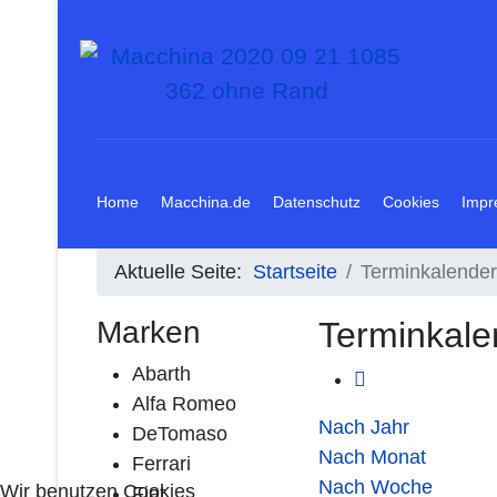
Home
Macchina.de
Datenschutz
Cookies
Impr
Aktuelle Seite:
Startseite
Terminkalender
Marken
Terminkale
Abarth
Alfa Romeo
Nach Jahr
DeTomaso
Nach Monat
Ferrari
Nach Woche
Wir benutzen Cookies
Fiat