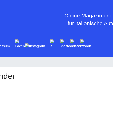
Online Magazin und
für italienische Au
essum
nder