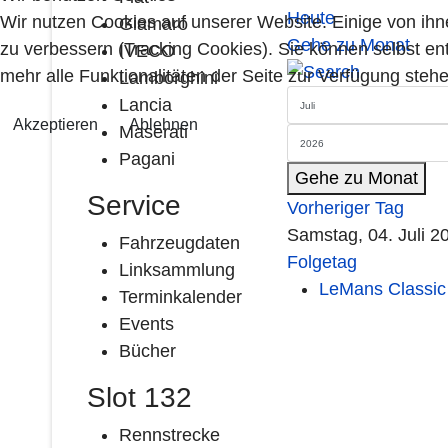
Heute
Wir nutzen Cookies auf unserer Website. Einige von ihn
Giamaro
Gehe zu Monat
zu verbessern (Tracking Cookies). Sie können selbst en
IVECO
mehr alle Funktionalitäten der Seite zur Verfügung stehe
Lamborghini
Lancia
Akzeptieren
Ablehnen
Maserati
Pagani
Gehe zu Monat
Service
Vorheriger Tag
Samstag, 04. Juli 2
Fahrzeugdaten
Folgetag
Linksammlung
LeMans Classic
Terminkalender
Events
Bücher
Slot 132
Rennstrecke