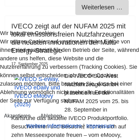
Weiterlesen …
IVECO zeigt auf der NUFAM 2025 mit
Wir benutzen Cookies
lokal emissionsfreien Nutzfahrzeugen
Wir nutzen Cookies auf unserer Website. Einige von
die neusten Innovationen der Multi-
Energy-Strategie
ihnen sind essenziell für den Betrieb der Seite, während
andere uns helfen, diese Website und die
17. September 2025
Nutzererfahrung zu verbessern (Tracking Cookies). Sie
können selbst entscheiden, ob Sie die Cookies
Die IVECO Süd-West
zulassen möchten. Bitte beachten Sie, dass bei einer
Nutzfahrzeuge GmbH
Ablehnung womöglich nicht mehr alle Funktionalitäten
präsentiert auf der
der Seite zur Verfügung stehen.
NUFAM 2025 vom 25. bis
28. September in
Akzeptieren
Ablehnen
Karlsruhe das aktuelle IVECO Produktportfolio.
Weitere Informationen
|
Impressum
Besucherinnen und Besucher können sich auf
zehn Messeexponate freuen – vom eMoovy,