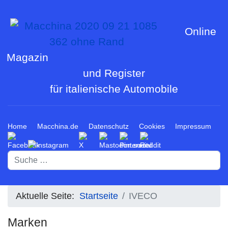
Online
Magazin
und Register
für italienische Automobile
Home
Macchina.de
Datenschutz
Cookies
Impressum
Suchen
Aktuelle Seite:
Startseite
IVECO
Marken