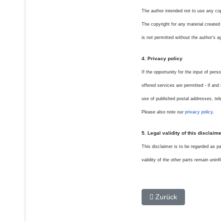
The author intended not to use any copyr
The copyright for any material created 
is not permitted without the author's 
4. Privacy policy
If the opportunity for the input of per
offered services are permitted - if and
use of published postal addresses, te
Please also note our
privacy policy
.
5. Legal validity of this disclaim
This disclaimer is to be regarded as pa
validity of the other parts remain uninf
Vorheriger Beitrag: Da
Zurück