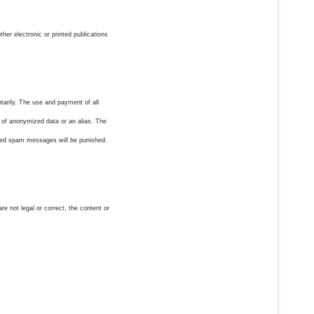
her electronic or printed publications
ntarily. The use and payment of all
on of anonymized data or an alias. The
nted spam messages will be punished.
re not legal or correct, the content or