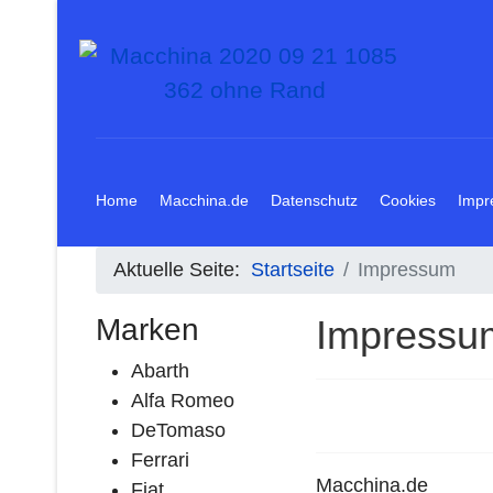
Home
Macchina.de
Datenschutz
Cookies
Impr
Aktuelle Seite:
Startseite
Impressum
Marken
Impressu
Abarth
Alfa Romeo
DeTomaso
Ferrari
Macchina.de
Fiat