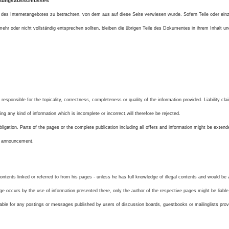
ftungsausschlusses
l des Internetangebotes zu betrachten, von dem aus auf diese Seite verwiesen wurde. Sofern Teile oder ei
mehr oder nicht vollständig entsprechen sollten, bleiben die übrigen Teile des Dokumentes in ihrem Inhalt und
 responsible for the topicality, correctness, completeness or quality of the information provided. Liability 
ing any kind of information which is incomplete or incorrect,will therefore be rejected.
obligation. Parts of the pages or the complete publication including all offers and information might be exten
te announcement.
ontents linked or referred to from his pages - unless he has full knowledge of illegal contents and would be ab
 occurs by the use of information presented there, only the author of the respective pages might be liable
iable for any postings or messages published by users of discussion boards, guestbooks or mailinglists prov