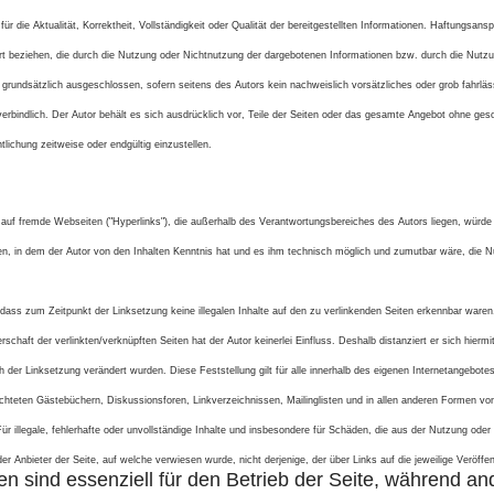
ür die Aktualität, Korrektheit, Vollständigkeit oder Qualität der bereitgestellten Informationen. Haftungsan
Art beziehen, die durch die Nutzung oder Nichtnutzung der dargebotenen Informationen bzw. durch die Nutzun
grundsätzlich ausgeschlossen, sofern seitens des Autors kein nachweislich vorsätzliches oder grob fahrläs
nverbindlich. Der Autor behält es sich ausdrücklich vor, Teile der Seiten oder das gesamte Angebot ohne ge
tlichung zeitweise oder endgültig einzustellen.
n auf fremde Webseiten ("Hyperlinks"), die außerhalb des Verantwortungsbereiches des Autors liegen, würde
eten, in dem der Autor von den Inhalten Kenntnis hat und es ihm technisch möglich und zumutbar wäre, die Nu
, dass zum Zeitpunkt der Linksetzung keine illegalen Inhalte auf den zu verlinkenden Seiten erkennbar waren.
rschaft der verlinkten/verknüpften Seiten hat der Autor keinerlei Einfluss. Deshalb distanziert er sich hiermit
ch der Linksetzung verändert wurden. Diese Feststellung gilt für alle innerhalb des eigenen Internetangebo
ichteten Gästebüchern, Diskussionsforen, Linkverzeichnissen, Mailinglisten und in allen anderen Formen vo
Für illegale, fehlerhafte oder unvollständige Inhalte und insbesondere für Schäden, die aus der Nutzung ode
der Anbieter der Seite, auf welche verwiesen wurde, nicht derjenige, der über Links auf die jeweilige Veröffen
en sind essenziell für den Betrieb der Seite, während a