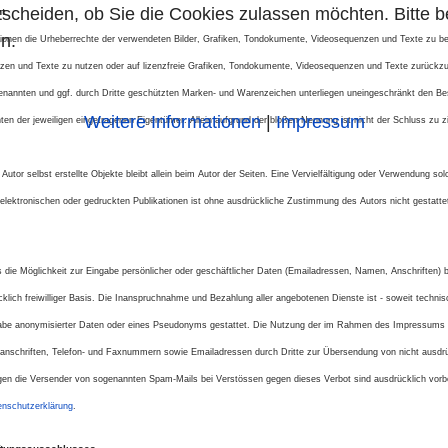
tscheiden, ob Sie die Cookies zulassen möchten. Bitte 
t
n.
kationen die Urheberrechte der verwendeten Bilder, Grafiken, Tondokumente, Videosequenzen und Texte zu bea
en und Texte zu nutzen oder auf lizenzfreie Grafiken, Tondokumente, Videosequenzen und Texte zurückzu
genannten und ggf. durch Dritte geschützten Marken- und Warenzeichen unterliegen uneingeschränkt den Be
Weitere Informationen
|
Impressum
en der jeweiligen eingetragenen Eigentümer. Allein aufgrund der bloßen Nennung ist nicht der Schluss zu 
 Autor selbst erstellte Objekte bleibt allein beim Autor der Seiten. Eine Vervielfältigung oder Verwendung s
lektronischen oder gedruckten Publikationen ist ohne ausdrückliche Zustimmung des Autors nicht gestatte
 die Möglichkeit zur Eingabe persönlicher oder geschäftlicher Daten (Emailadressen, Namen, Anschriften) be
klich freiwilliger Basis. Die Inanspruchnahme und Bezahlung aller angebotenen Dienste ist - soweit techn
abe anonymisierter Daten oder eines Pseudonyms gestattet. Die Nutzung der im Rahmen des Impressums 
tanschriften, Telefon- und Faxnummern sowie Emailadressen durch Dritte zur Übersendung von nicht ausdrüc
gegen die Versender von sogenannten Spam-Mails bei Verstössen gegen dieses Verbot sind ausdrücklich vorb
enschutzerklärung
.