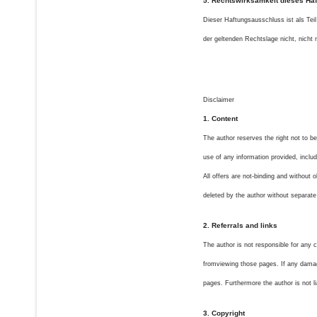
5. Rechtswirksamkeit dieses Ha
Dieser Haftungsausschluss ist als Tei
der geltenden Rechtslage nicht, nicht 
Disclaimer
1. Content
The author reserves the right not to be
use of any information provided, includ
All offers are not-binding and without 
deleted by the author without separa
2. Referrals and links
The author is not responsible for any c
fromviewing those pages. If any damage
pages. Furthermore the author is not l
3. Copyright