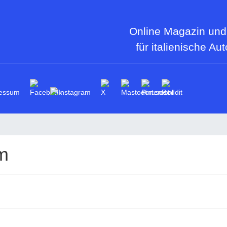
Online Magazin und
für italienische Au
essum
m