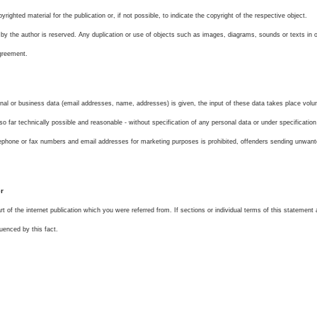
ighted material for the publication or, if not possible, to indicate the copyright of the respective object.
by the author is reserved. Any duplication or use of objects such as images, diagrams, sounds or texts in ot
agreement.
sonal or business data (email addresses, name, addresses) is given, the input of these data takes place volu
 so far technically possible and reasonable - without specification of any personal data or under specificati
lephone or fax numbers and email addresses for marketing purposes is prohibited, offenders sending unwa
er
rt of the internet publication which you were referred from. If sections or individual terms of this statement a
luenced by this fact.
tenschutz