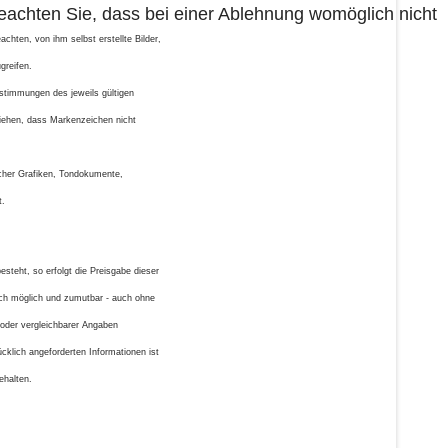
beachten Sie, dass bei einer Ablehnung womöglich nicht
chten, von ihm selbst erstellte Bilder,
greifen.
stimmungen des jeweils gültigen
ziehen, dass Markenzeichen nicht
olcher Grafiken, Tondokumente,
t.
steht, so erfolgt die Preisgabe dieser
isch möglich und zumutbar - auch ohne
oder vergleichbarer Angaben
klich angeforderten Informationen ist
ehalten.