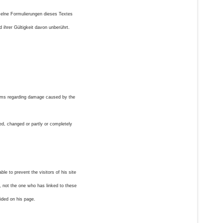
nzelne Formulierungen dieses Textes
 ihrer Gültigkeit davon unberührt.
claims regarding damage caused by the
ded, changed or partly or completely
le to prevent the visitors of his site
, not the one who has linked to these
ided on his page.