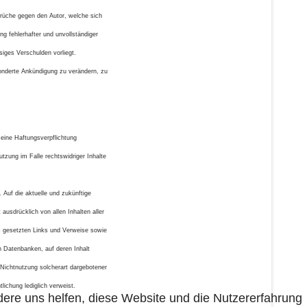
sprüche gegen den Autor, welche sich
g fehlerhafter und unvollständiger
siges Verschulden vorliegt.
sonderte Ankündigung zu verändern, zu
 eine Haftungsverpflichtung
tzung im Falle rechtswidriger Inhalte
 Auf die aktuelle und zukünftige
 ausdrücklich von allen Inhalten aller
tes gesetzten Links und Verweise sowie
n Datenbanken, auf deren Inhalt
r Nichtnutzung solcherart dargebotener
tlichung lediglich verweist.
ndere uns helfen, diese Website und die Nutzererfahrung