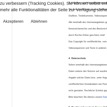
zu verbessern (Tracking Cookies). Sie können selbst en
3. Urheber- und Kennzeichenrech
mehr alle Funktionalitäten der Seite zur Verfügung stehe
Der Autor ist bestrebt, in allen Publi
Grafiken, Tondokumente, Videosequenz
Akzeptieren
Ablehnen
Alle innerhalb des Internetangebotes 
Kennzeichenrechts und den Besitzrecht
durch Rechte Dritter geschützt sind!
Das Copyright für veröffentlichte, vom
Videosequenzen und Texte in anderen e
4. Datenschutz
Sofern innerhalb des Internetangebotes
Daten seitens des Nutzers auf ausdrüc
Angabe solcher Daten bzw. unter Ang
veröffentlichten Kontaktdaten wie Pos
nicht gestattet. Rechtliche Schritte 
Bitte beachten Sie ebenso unsere
Dat