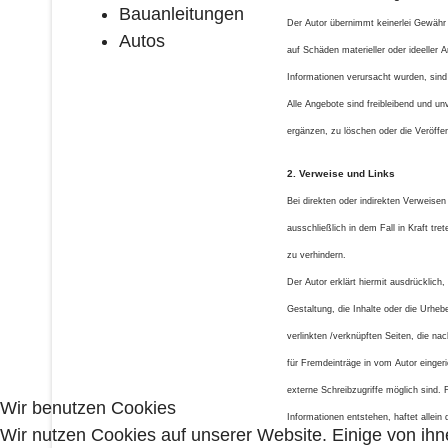
Bauanleitungen
Der Autor übernimmt keinerlei Gewähr f
Autos
auf Schäden materieller oder ideeller 
Informationen verursacht wurden, sind 
Alle Angebote sind freibleibend und u
ergänzen, zu löschen oder die Veröffen
2. Verweise und Links
Bei direkten oder indirekten Verweise
ausschließlich in dem Fall in Kraft tr
zu verhindern.
Der Autor erklärt hiermit ausdrücklich
Gestaltung, die Inhalte oder die Urhebe
verlinkten /verknüpften Seiten, die na
für Fremdeinträge in vom Autor einger
externe Schreibzugriffe möglich sind. 
Wir benutzen Cookies
Informationen entstehen, haftet allein 
Wir nutzen Cookies auf unserer Website. Einige von ihn