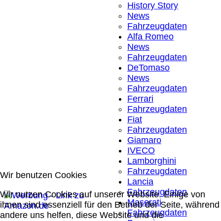
History Story
News
Fahrzeugdaten
Alfa Romeo
News
Fahrzeugdaten
DeTomaso
News
Fahrzeugdaten
Ferrari
Fahrzeugdaten
Fiat
Fahrzeugdaten
Giamaro
IVECO
Lamborghini
Fahrzeugdaten
Wir benutzen Cookies
Lancia
Fahrzeugdaten
Wir nutzen Cookies auf unserer Website. Einige von
Maserati
ihnen sind essenziell für den Betrieb der Seite, während
Fahrzeugdaten
andere uns helfen, diese Website und die