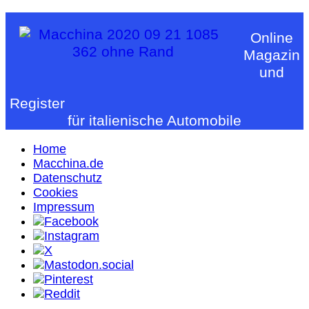
Online
Magazin
und
Register
für italienische Automobile
Home
Macchina.de
Datenschutz
Cookies
Impressum