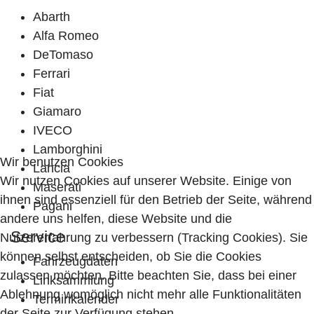
Abarth
Alfa Romeo
DeTomaso
Ferrari
Fiat
Giamaro
IVECO
Lamborghini
Wir benutzen Cookies
Lancia
Wir nutzen Cookies auf unserer Website. Einige von
Maserati
ihnen sind essenziell für den Betrieb der Seite, während
Pagani
andere uns helfen, diese Website und die
Service
Nutzererfahrung zu verbessern (Tracking Cookies). Sie
können selbst entscheiden, ob Sie die Cookies
Fahrzeugdaten
zulassen möchten. Bitte beachten Sie, dass bei einer
Linksammlung
Ablehnung womöglich nicht mehr alle Funktionalitäten
Terminkalender
der Seite zur Verfügung stehen.