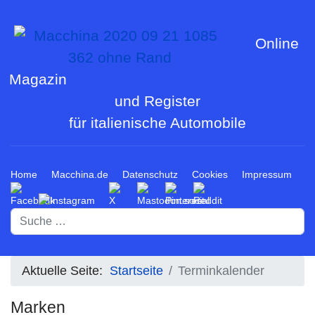
Online
Magazin
und Register
für italienische Automobile
Home
Macchina.de
Datenschutz
Cookies
Impressum
Suchen
Aktuelle Seite:
Startseite
Terminkalender
Marken