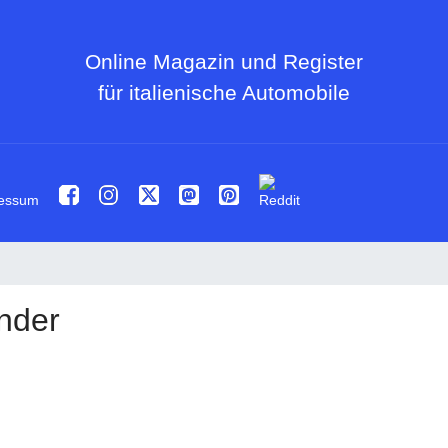
Online Magazin und Register
für italienische Automobile
essum
nder