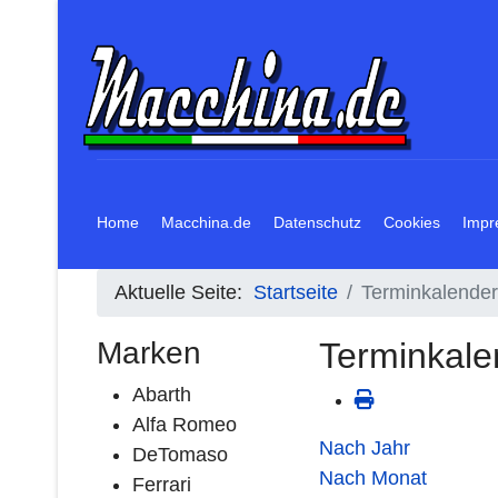
Home
Macchina.de
Datenschutz
Cookies
Impr
Aktuelle Seite:
Startseite
Terminkalender
Marken
Terminkale
Abarth
Alfa Romeo
Nach Jahr
DeTomaso
Nach Monat
Ferrari