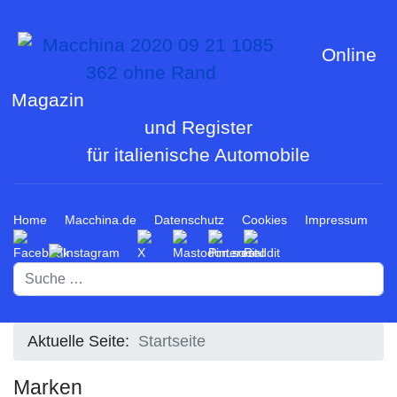
Online
Magazin
und Register
für italienische Automobile
Home
Macchina.de
Datenschutz
Cookies
Impressum
Suchen
Aktuelle Seite:
Startseite
Marken