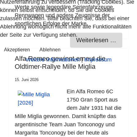
Nutzererfahrung zu verbessern (Tracking Cookies). Sie
Werte sowie legendäre Serienfahrzeuge,
können selbst entscheiden, ob Sie die Cookies
Rennwagen und andere Zeugnisse der
zulassen möchten. Bitte beachten Sie, dass bei einer
sportlichen Erfolge der Marke.
Ablehnung womöglich nicht mehr alle Funktionalitäten
der Seite zur Verfügung stehen.
Weiterlesen …
Akzeptieren
Ablehnen
Alfa Romeo gewinnt erneut die
Weitere Informationen
|
Impressum
Oldtimer-Rallye Mille Miglia
15. Juni 2026
Ein Alfa Romeo 6C
1750 Gran Sport aus
dem Jahr 1931 hat die
Mille Miglia gewonnen. Damit knüpfte das
argentinische Team Juan Tonconogy und
Margarita Tonconogy bei der heute als