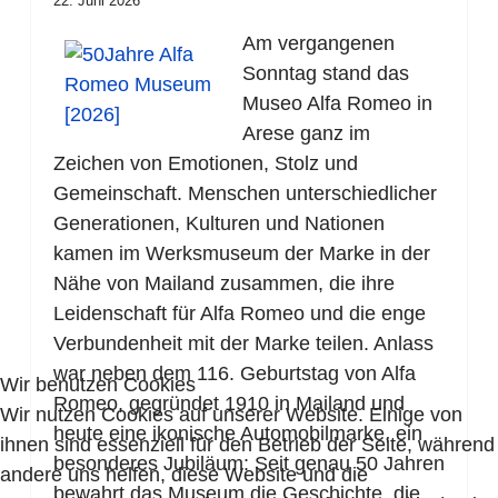
22. Juni 2026
Am vergangenen
Sonntag stand das
Museo Alfa Romeo in
Arese ganz im
Zeichen von Emotionen, Stolz und
Gemeinschaft. Menschen unterschiedlicher
Generationen, Kulturen und Nationen
kamen im Werksmuseum der Marke in der
Nähe von Mailand zusammen, die ihre
Leidenschaft für Alfa Romeo und die enge
Verbundenheit mit der Marke teilen. Anlass
war neben dem 116. Geburtstag von Alfa
Wir benutzen Cookies
Romeo, gegründet 1910 in Mailand und
Wir nutzen Cookies auf unserer Website. Einige von
heute eine ikonische Automobilmarke, ein
ihnen sind essenziell für den Betrieb der Seite, während
besonderes Jubiläum: Seit genau 50 Jahren
andere uns helfen, diese Website und die
bewahrt das Museum die Geschichte, die