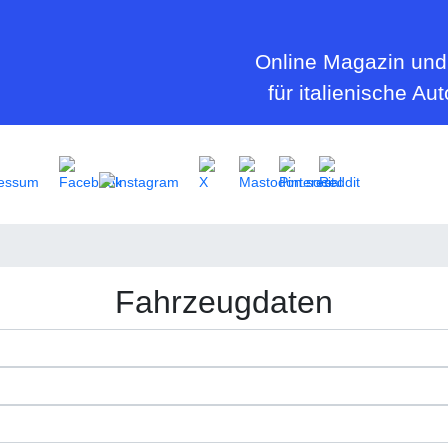
Online Magazin und
für italienische Au
essum
Fahrzeugdaten