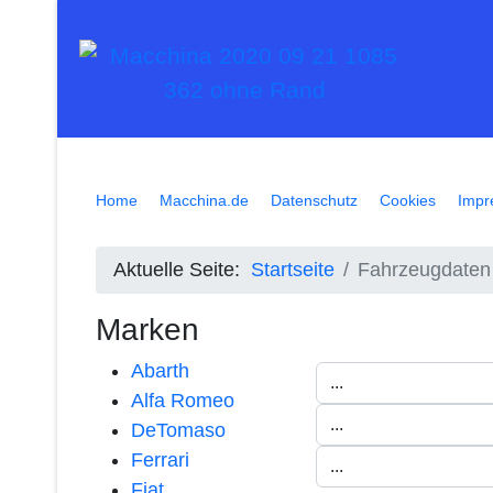
Home
Macchina.de
Datenschutz
Cookies
Impr
Aktuelle Seite:
Startseite
Fahrzeugdaten
Marken
Abarth
Alfa Romeo
DeTomaso
Ferrari
Fiat