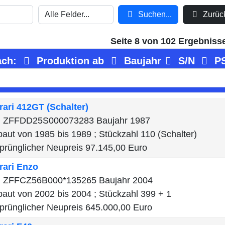
Suchen...
Zurück
Seite 8 von 102 Ergebniss
ach:
Produktion ab
Baujahr
S/N
P
rari
412GT (Schalter)
 ZFFDD25S000073283 Baujahr 1987
aut von 1985 bis 1989 ; Stückzahl 110 (Schalter)
prünglicher Neupreis 97.145,00 Euro
rari
Enzo
 ZFFCZ56B000*135265 Baujahr 2004
aut von 2002 bis 2004 ; Stückzahl 399 + 1
prünglicher Neupreis 645.000,00 Euro