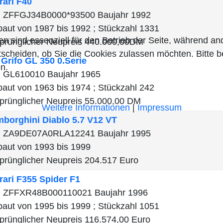
rari
F40
 ZFFGJ34B0000*93500 Baujahr 1992
aut von 1987 bis 1992 ; Stückzahl 1331
en sind essenziell für den Betrieb der Seite, während a
prünglicher Neupreis 440.000,00DM
tscheiden, ob Sie die Cookies zulassen möchten. Bitte 
o
Grifo GL 350 0.Serie
n.
 GL610010 Baujahr 1965
aut von 1963 bis 1974 ; Stückzahl 242
prünglicher Neupreis 55.000,00 DM
Weitere Informationen
|
Impressum
mborghini
Diablo 5.7 V12 VT
N ZA9DE07A0RLA12241 Baujahr 1995
aut von 1993 bis 1999
prünglicher Neupreis 204.517 Euro
rari
F355 Spider F1
 ZFFXR48B000110021 Baujahr 1996
aut von 1995 bis 1999 ; Stückzahl 1051
prünglicher Neupreis 116.574,00 Euro