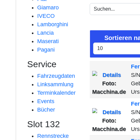
Giamaro
IVECO
Lamborghini
Lancia
Sortieren n
Maserati
Pagani
Service
Fer
S/N
Fahrzeugdaten
Foto:
Geb
Linksammlung
Macchina.de
Urs
Terminkalender
Events
Fer
Bücher
S/N
Foto:
Geb
Slot 132
Macchina.de
Urs
Rennstrecke