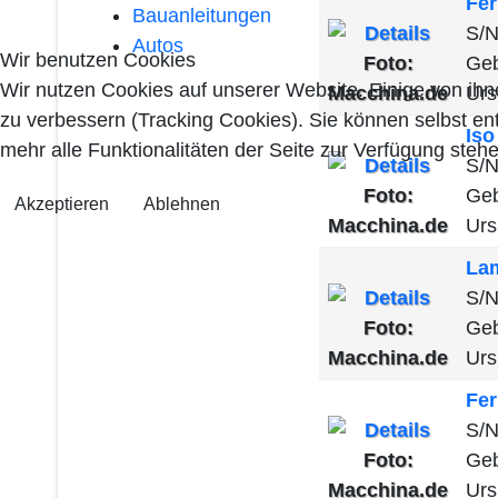
Fer
Bauanleitungen
S/N
Autos
Wir benutzen Cookies
Foto:
Geb
Wir nutzen Cookies auf unserer Website. Einige von ihn
Macchina.de
Urs
zu verbessern (Tracking Cookies). Sie können selbst en
Is
mehr alle Funktionalitäten der Seite zur Verfügung stehe
S/N
Foto:
Geb
Akzeptieren
Ablehnen
Macchina.de
Urs
La
S/
Foto:
Geb
Macchina.de
Urs
Fer
S/N
Foto:
Geb
Macchina.de
Urs