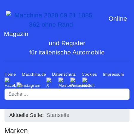
Online
Magazin
und Register
für italienische Automobile
Home
Macchina.de
Datenschutz
Cookies
Impressum
Suchen
Aktuelle Seite:
Startseite
Marken