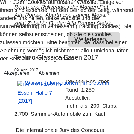
Wir nutzen Cookies auf unserer Website. Einige von
Renn- und Rallyeautos der Marken Fiat,
ihnen sind essenziell für den Betrieb der Seite, während
®
Alfa Romeo, Abarth und Lancia. Mopar
andere uns helfen, diese Website und die
zeigt Zubehör für den Alfa Romeo Stelvio.
Nutzererfahrung zu verbessern (Tracking Cookies). Sie
können selbst entscheiden, ob Sie die Cookies
Weiterlesen …
zulassen möchten. Bitte beachten Sie, dass bei einer
Ablehnung womöglich nicht mehr alle Funktionalitäten
Techno Classica Essen 2017
der Seite zur Verfügung stehen.
09. April 2017
Akzeptieren
Ablehnen
185.000 Besucher
Weitere Informationen
|
Impressum
Rund 1.250
Aussteller,
mehr als 200 Clubs,
2.700 Sammler-Automobile zum Kauf
Die internationale Jury des Concours