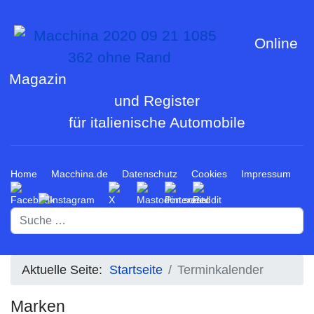
Online
Magazin
und Register
für italienische Automobile
Home
Macchina.de
Datenschutz
Cookies
Impressum
Suchen
Aktuelle Seite:
Startseite
Terminkalender
Marken