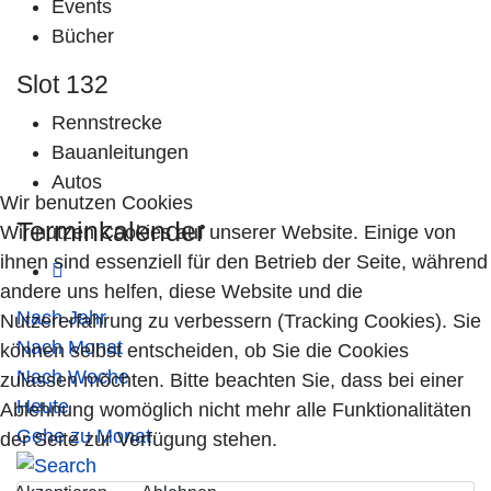
Events
Bücher
Slot 132
Rennstrecke
Bauanleitungen
Autos
Wir benutzen Cookies
Terminkalender
Wir nutzen Cookies auf unserer Website. Einige von
ihnen sind essenziell für den Betrieb der Seite, während
andere uns helfen, diese Website und die
Nach Jahr
Nutzererfahrung zu verbessern (Tracking Cookies). Sie
Nach Monat
können selbst entscheiden, ob Sie die Cookies
Nach Woche
zulassen möchten. Bitte beachten Sie, dass bei einer
Heute
Ablehnung womöglich nicht mehr alle Funktionalitäten
Gehe zu Monat
der Seite zur Verfügung stehen.