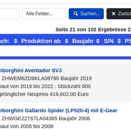
Suchen...
Zurück
Seite 21 von 102 Ergebnisse 2
ach:
Produktion ab
Baujahr
S/N
P
mborghini
Aventador SVJ
N ZHWEM6ZD6KLA08795 Baujahr 2019
aut von 2019 bis 2022 ; Stückzahl 900
prünglicher Neupreis 419,602,00 Euro
mborghini
Gallardo Spider (LP520-4) mit E-Gear
N ZHWGE22T67LA04365 Baujahr 2006
aut von 2005 bis 2008