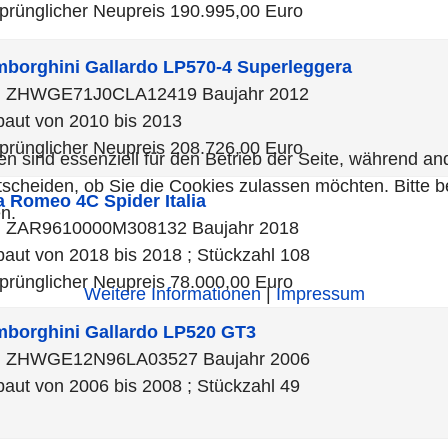
prünglicher Neupreis 190.995,00 Euro
mborghini
Gallardo LP570-4 Superleggera
N ZHWGE71J0CLA12419 Baujahr 2012
aut von 2010 bis 2013
prünglicher Neupreis 208.726,00 Euro
en sind essenziell für den Betrieb der Seite, während a
tscheiden, ob Sie die Cookies zulassen möchten. Bitte 
fa Romeo
4C Spider Italia
n.
 ZAR9610000M308132 Baujahr 2018
aut von 2018 bis 2018 ; Stückzahl 108
prünglicher Neupreis 78.000,00 Euro
Weitere Informationen
|
Impressum
mborghini
Gallardo LP520 GT3
N ZHWGE12N96LA03527 Baujahr 2006
aut von 2006 bis 2008 ; Stückzahl 49