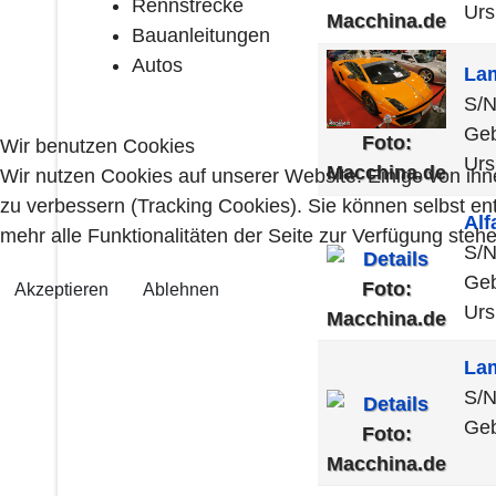
Rennstrecke
Urs
Macchina.de
Bauanleitungen
Autos
La
S/
Geb
Foto:
Wir benutzen Cookies
Urs
Macchina.de
Wir nutzen Cookies auf unserer Website. Einige von ihn
zu verbessern (Tracking Cookies). Sie können selbst en
Al
mehr alle Funktionalitäten der Seite zur Verfügung stehe
S/N
Geb
Foto:
Akzeptieren
Ablehnen
Urs
Macchina.de
La
S/
Geb
Foto:
Macchina.de