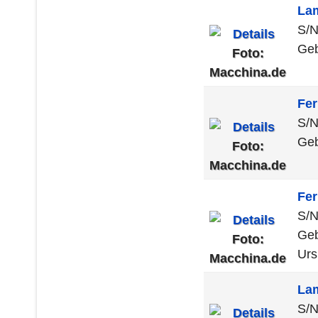
La
S/
Geb
Foto:
Macchina.de
Fer
S/N
Geb
Foto:
Macchina.de
Fer
S/N
Geb
Foto:
Urs
Macchina.de
La
S/