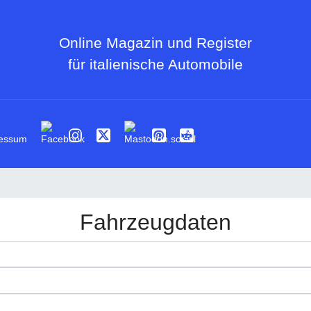
Online Magazin und Register
für italienische Automobile
essum
Fahrzeugdaten