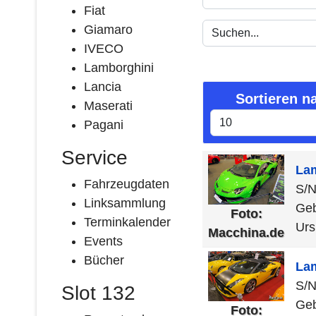
Fiat
Giamaro
IVECO
Lamborghini
Lancia
Sortieren n
Maserati
Pagani
Service
La
Fahrzeugdaten
S/
Linksammlung
Geb
Foto:
Terminkalender
Urs
Macchina.de
Events
Bücher
La
S/
Slot 132
Geb
Foto: