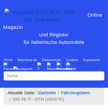
Online
Magazin
und Register
für italienische Automobile
Home
Macchina.de
Datenschutz
Cookies
Impressum
Suchen
Aktuelle Seite:
Startseite
Fahrzeugdaten
155 V6 Ti - DTM (SE057E)