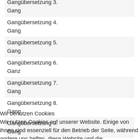
Gangübersetzung 3.
Gang
Gangübersetzung 4.
Gang
Gangübersetzung 5.
Gang
Gangübersetzung 6.
Ganz
Gangübersetzung 7.
Gang
Gangübersetzung 8.
Gang
Wir benutzen Cookies
Wir nutzen Cookies auf unserer Website. Einige von
Gangübersetzung 9.
ihnen sind essenziell für den Betrieb der Seite, während
Gang
andere uns helfen, diese Website und die