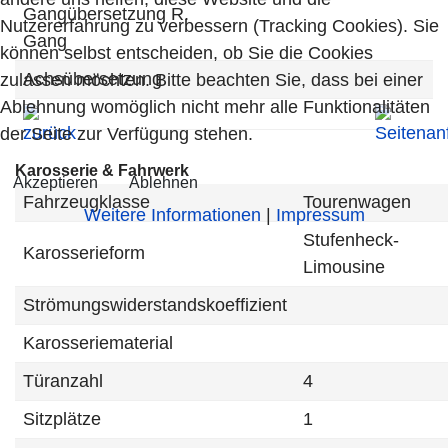
Gangübersetzung R.
Nutzererfahrung zu verbessern (Tracking Cookies). Sie
Gang
können selbst entscheiden, ob Sie die Cookies
Achsübersetzung
zulassen möchten. Bitte beachten Sie, dass bei einer
Ablehnung womöglich nicht mehr alle Funktionalitäten
der Seite zur Verfügung stehen.
Karosserie & Fahrwerk
Akzeptieren
Ablehnen
Fahrzeugklasse
Tourenwagen
Weitere Informationen
|
Impressum
Stufenheck-
Karosserieform
Limousine
Strömungswiderstandskoeffizient
Karosseriematerial
Türanzahl
4
Sitzplätze
1