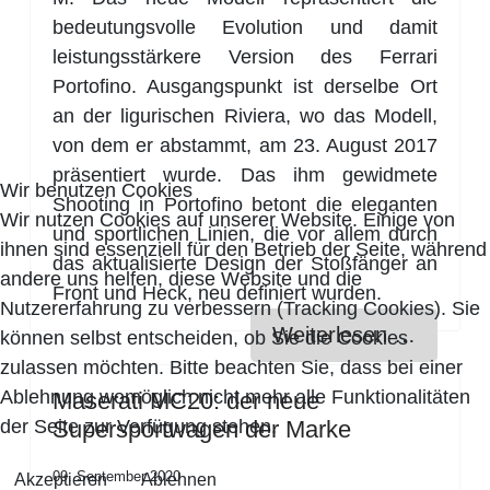
bedeutungsvolle Evolution und damit
leistungsstärkere Version des Ferrari
Portoﬁno. Ausgangspunkt ist derselbe Ort
an der ligurischen Riviera, wo das Modell,
von dem er abstammt, am 23. August 2017
präsentiert wurde. Das ihm gewidmete
Wir benutzen Cookies
Shooting in Portoﬁno betont die eleganten
Wir nutzen Cookies auf unserer Website. Einige von
und sportlichen Linien, die vor allem durch
ihnen sind essenziell für den Betrieb der Seite, während
das aktualisierte Design der Stoßfänger an
andere uns helfen, diese Website und die
Front und Heck, neu deﬁniert wurden.
Nutzererfahrung zu verbessern (Tracking Cookies). Sie
Weiterlesen …
können selbst entscheiden, ob Sie die Cookies
zulassen möchten. Bitte beachten Sie, dass bei einer
Ablehnung womöglich nicht mehr alle Funktionalitäten
Maserati MC20: der neue
der Seite zur Verfügung stehen.
Supersportwagen der Marke
09. September 2020
Akzeptieren
Ablehnen