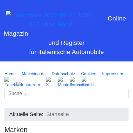
Online
Magazin
und Register
für italienische Automobile
Home
Macchina.de
Datenschutz
Cookies
Impressum
Suchen
Aktuelle Seite:
Startseite
Marken