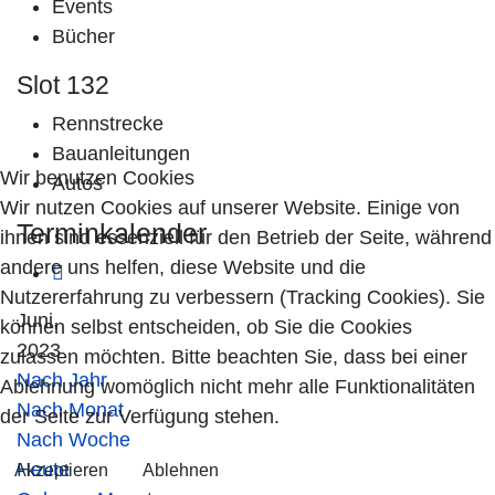
Events
Bücher
Slot 132
Rennstrecke
Bauanleitungen
Wir benutzen Cookies
Autos
Wir nutzen Cookies auf unserer Website. Einige von
Terminkalender
ihnen sind essenziell für den Betrieb der Seite, während
andere uns helfen, diese Website und die
Nutzererfahrung zu verbessern (Tracking Cookies). Sie
Juni,
können selbst entscheiden, ob Sie die Cookies
2023
zulassen möchten. Bitte beachten Sie, dass bei einer
Nach Jahr
Ablehnung womöglich nicht mehr alle Funktionalitäten
Nach Monat
der Seite zur Verfügung stehen.
Nach Woche
Heute
Akzeptieren
Ablehnen