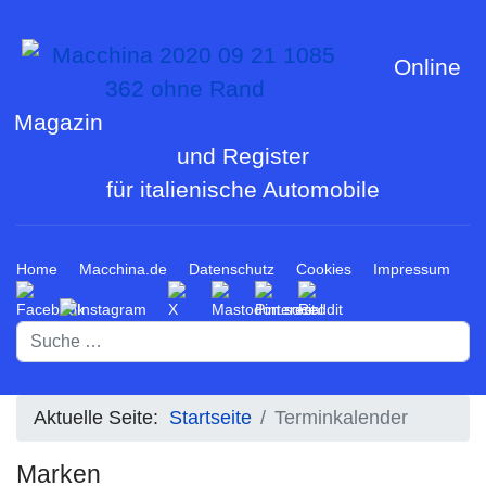
Online
Magazin
und Register
für italienische Automobile
Home
Macchina.de
Datenschutz
Cookies
Impressum
Suchen
Aktuelle Seite:
Startseite
Terminkalender
Marken