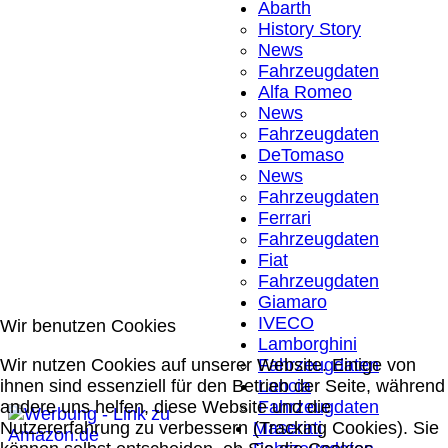
Abarth
History Story
News
Fahrzeugdaten
Alfa Romeo
News
Fahrzeugdaten
DeTomaso
News
Fahrzeugdaten
Ferrari
Fahrzeugdaten
Fiat
Fahrzeugdaten
Giamaro
IVECO
Wir benutzen Cookies
Lamborghini
Wir nutzen Cookies auf unserer Website. Einige von
Fahrzeugdaten
ihnen sind essenziell für den Betrieb der Seite, während
Lancia
andere uns helfen, diese Website und die
Fahrzeugdaten
Nutzererfahrung zu verbessern (Tracking Cookies). Sie
Maserati