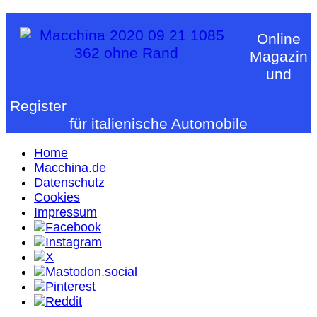
Online
Magazin
und
Register
für italienische Automobile
Home
Macchina.de
Datenschutz
Cookies
Impressum