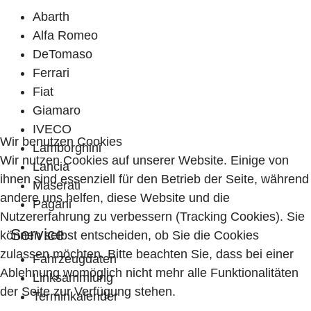
Abarth
Alfa Romeo
DeTomaso
Ferrari
Fiat
Giamaro
IVECO
Wir benutzen Cookies
Lamborghini
Wir nutzen Cookies auf unserer Website. Einige von
Lancia
ihnen sind essenziell für den Betrieb der Seite, während
Maserati
andere uns helfen, diese Website und die
Pagani
Nutzererfahrung zu verbessern (Tracking Cookies). Sie
Service
können selbst entscheiden, ob Sie die Cookies
zulassen möchten. Bitte beachten Sie, dass bei einer
Fahrzeugdaten
Ablehnung womöglich nicht mehr alle Funktionalitäten
Linksammlung
der Seite zur Verfügung stehen.
Terminkalender