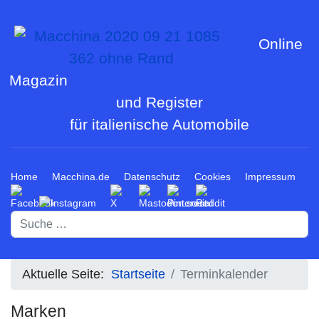
Online
Magazin
und Register
für italienische Automobile
Home
Macchina.de
Datenschutz
Cookies
Impressum
Suchen
Aktuelle Seite:
Startseite
Terminkalender
Marken