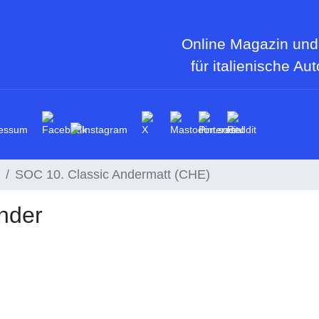
Online Magazin und
für italienische Au
essum
SOC 10. Classic Andermatt (CHE)
nder