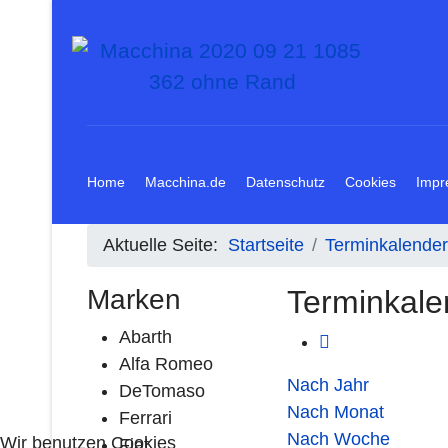
Home
Macchina.de
Datenschutz
Cookies
Impr
Aktuelle Seite:
Startseite
Terminkalender
Marken
Terminkale
Abarth
Alfa Romeo
Nach Jahr
DeTomaso
Nach Monat
Ferrari
Nach Woche
Wir benutzen Cookies
Fiat