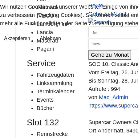
Heute
Wir nutzen Cookies auf unserer Website. Einige von ihn
Giamaro
Gehe zu Monat
zu verbessern (Tracking Cookies). Sie können selbst en
IVECO
mehr alle Funktionalitäten der Seite zur Verfügung stehe
Lamborghini
Lancia
Akzeptieren
Ablehnen
Maserati
Pagani
Gehe zu Monat
Service
SOC 10. Classic An
Vom Freitag, 26. Ju
Fahrzeugdaten
Bis Sonntag, 28. Ju
Linksammlung
Aufrufe
: 994
Terminkalender
von
Mac_Admin
Events
https://www.superc
Bücher
Slot 132
Supercar Owners Ci
Ort
Andermatt, 649
Rennstrecke