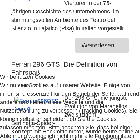
Viertürer in
der 75-
jährigen Geschichte des Unternehmens, im
stimmungsvollen Ambiente des Teatro del
Silenzio
in Lajatico (Pisa) in Italien vorgestellt.
Weiterlesen …
Ferrari 296 GTS: Die Definition von
Fahrspaß
Wir benutzen Cookies
Wir nutzen Cookies auf unserer Website. Einige von
19. April 2022
ihnen sind essenziell für den Betrieb der Seite, während
Der 296 GTS, die jüngste
andere uns helfen, diese Website und die
Evolution von Maranellos
Nutzererfahrung zu verbessern (Tracking Cookies). Sie
zweisitzigem
können selbst entscheiden, ob Sie die Cookies
Berlinetta-
Spider-
zulassen möchten. Bitte beachten Sie, dass bei einer
Konzept
mit
Heckmittelmotor,
wurde
heute
online
a
Ablehnung womöglich nicht mehr alle Funktionalitäten