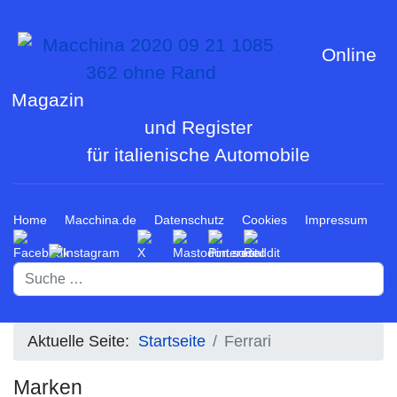
Online
Magazin
und Register
für italienische Automobile
Home
Macchina.de
Datenschutz
Cookies
Impressum
Suchen
Aktuelle Seite:
Startseite
Ferrari
Marken