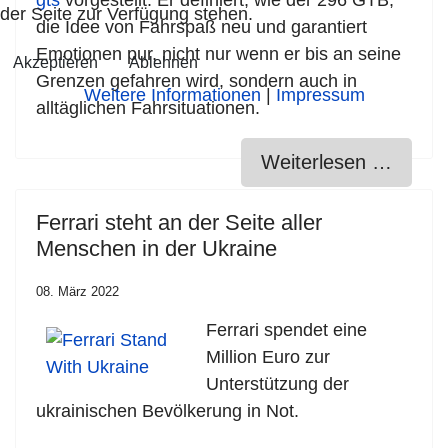
gts
vorgestellt. Er definiert, wie der 296 GTB,
der Seite zur Verfügung stehen.
die Idee von Fahrspaß neu und garantiert
Emotionen pur, nicht nur wenn er bis an seine
Akzeptieren
Ablehnen
Grenzen gefahren wird, sondern auch in
Weitere Informationen
|
Impressum
alltäglichen
Fahrsituationen.
Weiterlesen …
Ferrari steht an der Seite aller
Menschen in der Ukraine
08. März 2022
Ferrari spendet eine
Million Euro zur
Unterstützung der
ukrainischen Bevölkerung in Not.