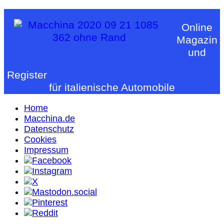
Online
Magazin
und
Register
für italienische Automobile
Home
Macchina.de
Datenschutz
Cookies
Impressum