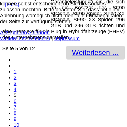
Garantieleistungen ein, die sich
können selbst entscheiden, ob Sie die Cookies
an die Besitzer des SF90
zulassen möchten. Bitte beachten Sie, dass bei einer
Stradale, SF90 Spider, SF90 XX
Ablehnung womöglich nicht mehr alle Funktionalitäten
Stradale, SF90 XX Spider, 296
der Seite zur Verfügung stehen.
GTB und 296 GTS richten und
eine Premiere für die Plug-in-Hybridfahrzeuge (PHEV)
Akzeptieren
Ablehnen
des Unternehmens darstellen.
Weitere Informationen
|
Impressum
Seite 5 von 12
Weiterlesen …
1
2
3
4
5
6
7
8
9
10