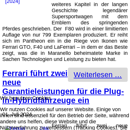
weiteres Kapitel in der langen
Geschichte legendärer
Supersportwagen mit dem
Emblem des springenden
Pferdes geschrieben. Der F80 wird in einer limitierten
Auflage von nur 799 Exemplaren produziert. Er reiht
sich im Pantheon ein in die Riege von Ikonen wie
Ferrari GTO, F40 und LaFerrari – in dem er das Beste
zeigt, was die in Maranello beheimatete Marke in
Sachen Technologien und Leistung zu bieten hat.
Ferrari führt zwei
Weiterlesen …
neue
Garantieleistungen für die Plug-
Wir benutzen Cookies
in-Hybridfahrzeuge ein
Wir nutzen Cookies auf unserer Website. Einige von
01. Juli 2024
ihnen sind essenziell für den Betrieb der Seite, während
andere uns helfen, diese Website und die
Ferrari führt zwei neue
Nutzererfahrung zu verbessern (Tracking Cookies). Sie