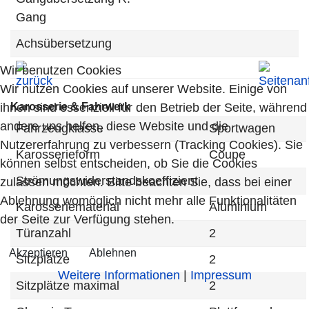
Gang
Achsübersetzung
Wir benutzen Cookies
Wir nutzen Cookies auf unserer Website. Einige von
ihnen sind essenziell für den Betrieb der Seite, während
Karosserie & Fahrwerk
andere uns helfen, diese Website und die
Fahrzeugklasse
Sportwagen
Nutzererfahrung zu verbessern (Tracking Cookies). Sie
Karosserieform
Coupe
können selbst entscheiden, ob Sie die Cookies
Strömungswiderstandskoeffizient
zulassen möchten. Bitte beachten Sie, dass bei einer
Ablehnung womöglich nicht mehr alle Funktionalitäten
Karosseriematerial
Aluminium
der Seite zur Verfügung stehen.
Türanzahl
2
Akzeptieren
Ablehnen
Sitzplätze
2
Weitere Informationen
|
Impressum
Sitzplätze maximal
2