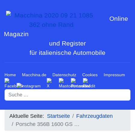
Online
Magazin
und Register
für italienische Automobile
Home
Macchina.de
Datenschutz
Cookies
Impressum
Suchen
Aktuelle Seite:
Startseite
Fahrzeugdaten
Porsche 356B 1600 GS …