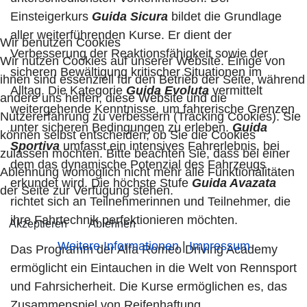
Einsteigerkurs
Guida Sicura
bildet die Grundlage
aller weiterführenden Kurse. Er dient der
Wir benutzen Cookies
Verbesserung der Reaktionsfähigkeit sowie der
Wir nutzen Cookies auf unserer Website. Einige von
sicheren Bewältigung kritischer Situationen im
ihnen sind essenziell für den Betrieb der Seite, während
Alltag. Die Kategorie
Guida Evoluta
vermittelt
andere uns helfen, diese Website und die
weitergehende Kenntnisse, um fahrerische Grenzen
Nutzererfahrung zu verbessern (Tracking Cookies). Sie
unter sicheren Bedingungen zu erleben.
Guida
können selbst entscheiden, ob Sie die Cookies
Sportiva
umfasst ein intensives Fahrerlebnis, bei
zulassen möchten. Bitte beachten Sie, dass bei einer
dem das dynamische Potenzial des Fahrzeugs
Ablehnung womöglich nicht mehr alle Funktionalitäten
erkundet wird. Die höchste Stufe
Guida Avazata
der Seite zur Verfügung stehen.
richtet sich an Teilnehmerinnen und Teilnehmer, die
ihre Fahrtechnik perfektionieren möchten.
Akzeptieren
Ablehnen
Weitere Informationen
|
Impressum
Das Programm der Alfa Romeo Driving Academy
ermöglicht ein Eintauchen in die Welt von Rennsport
und Fahrsicherheit. Die Kurse ermöglichen es, das
Zusammenspiel von Reifenhaftung,