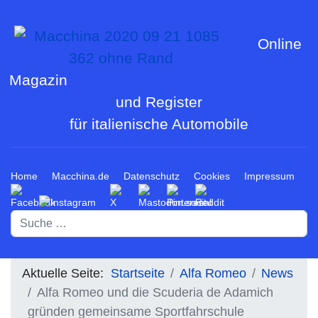
Online
Magazin
und Register
für italienische Automobile
Home
Macchina.de
Datenschutz
Cookies
Impressum
Suchen
Aktuelle Seite:
Startseite
Alfa Romeo
News
Alfa Romeo und die Scuderia de Adamich
gründen gemeinsame Sportfahrschule