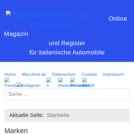
Online
Magazin
und Register
für italienische Automobile
Home
Macchina.de
Datenschutz
Cookies
Impressum
Suchen
Aktuelle Seite:
Startseite
Marken