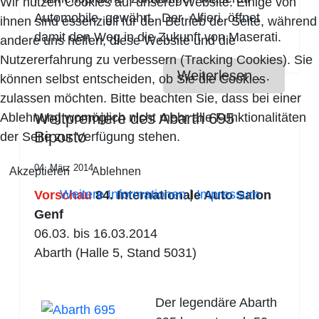
Wir nutzen Cookies auf unserer Website. Einige von
Automobile gewährt. Der Alfieri öffnet
ihnen sind essenziell für den Betrieb der Seite, während
damit den Weg in die Zukunft von Maserati.
andere uns helfen, diese Website und die
Nutzererfahrung zu verbessern (Tracking Cookies). Sie
Weiterlesen …
können selbst entscheiden, ob Sie die Cookies
zulassen möchten. Bitte beachten Sie, dass bei einer
Weltpremiere des Abarth 695
Ablehnung womöglich nicht mehr alle Funktionalitäten
Biposto
der Seite zur Verfügung stehen.
04. März 2014
Akzeptieren
Ablehnen
Weitere Informationen
|
Impressum
Vorschau
84. Internationale Auto Salon
Genf
06.03. bis 16.03.2014
Abarth (Halle 5, Stand 5031)
Der legendäre Abarth