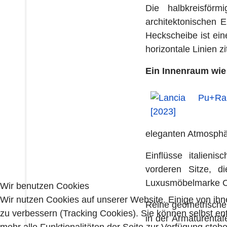
Die halbkreisför
architektonischen 
Heckscheibe ist ei
horizontale Linien 
Ein Innenraum wi
eleganten Atmosphär
Einflüsse italien
vorderen Sitze, 
Luxusmöbelmarke Ca
Wir benutzen Cookies
Wir nutzen Cookies auf unserer Website. Einige von ihn
Reine geometrische
zu verbessern (Tracking Cookies). Sie können selbst en
in der Armaturenta
mehr alle Funktionalitäten der Seite zur Verfügung stehe