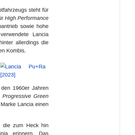
ahrzeugs steht für
ür
High Performance
roantrieb sowie hohe
 verwendete Lancia
nter allerdings die
hen Kombis.
n den 1960er Jahren
s
Progressive Green
er Marke Lancia einen
, die zum Heck hin
nia erinnern. Das