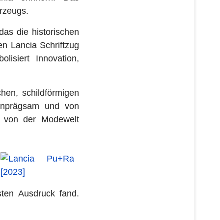
hrzeugs.
as die historischen
n Lancia Schriftzug
lisiert Innovation,
chen, schildförmigen
 einprägsam und von
r von der Modewelt
sten Ausdruck fand.