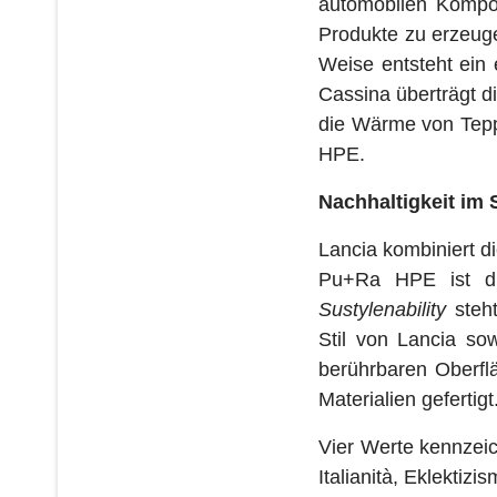
automobilen Kompon
Produkte zu erzeuge
Weise entsteht ein
Cassina überträgt d
die Wärme von Tepp
HPE.
Nachhaltigkeit im 
Lancia kombiniert d
Pu+Ra HPE ist die
Sustylenability
steh
Stil von Lancia so
berührbaren Oberf
Materialien gefertigt
Vier Werte kennzeic
Italianità, Eklektiz