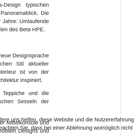
-Design typischen
 Panoramablick. Die
r Jahre: Umlaufende
äulen des Beta HPE.
 neue Designsprache
hen Stil aktueller
erieur ist von der
tektur inspiriert.
n Teppiche und die
schen Sesseln der
ndere uns helfen, diese Website und die Nutzererfahrung
r Mittelkonsole und
beachten Sie, dass bei einer Ablehnung womöglich nicht
mobilen Designs und