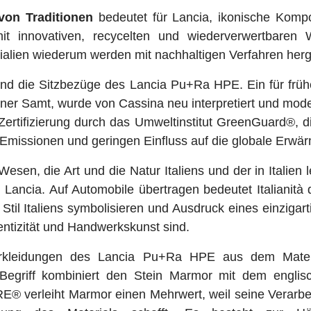
von Traditionen
bedeutet für Lancia, ikonische Kompo
it innovativen, recycelten und wiederverwertbaren 
rialien wiederum werden mit nachhaltigen Verfahren herge
sind die Sitzbezüge des Lancia Pu+Ra HPE. Ein für früh
bener Samt, wurde von Cassina neu interpretiert und mode
Zertifizierung durch das Umweltinstitut GreenGuard®, di
Emissionen und geringen Einfluss auf die globale Erwä
 Wesen, die Art und die Natur Italiens und der in Italie
Lancia. Auf Automobile übertragen bedeutet Italianit
 Stil Italiens symbolisieren und Ausdruck eines einziga
entizität und Handwerkskunst sind.
erkleidungen des Lancia Pu+Ra HPE aus dem Ma
r Begriff kombiniert den Stein Marmor mit dem engli
 verleiht Marmor einen Mehrwert, weil seine Verarbe