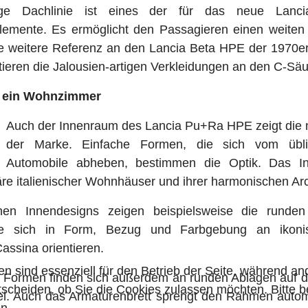
mige Dachlinie ist eines der für das neue Lancia
Elemente. Es ermöglicht den Passagieren einen weiten
ne weitere Referenz an den Lancia Beta HPE der 1970e
zitieren die Jalousien-artigen Verkleidungen an den C-S
e ein Wohnzimmer
Auch der Innenraum des Lancia Pu+Ra HPE zeigt die
der Marke. Einfache Formen, die sich vom üblic
Automobile abheben, bestimmen die Optik. Das Int
e italienischer Wohnhäuser und ihrer harmonischen Archi
ischen Innendesigns zeigen beispielsweise die runde
die sich in Form, Bezug und Farbgebung an ikoni
ssina orientieren.
en sind essenziell für den Betrieb der Seite, während a
 Formen finden sich außerdem an runden Ablagen auf de
tscheiden, ob Sie die Cookies zulassen möchten. Bitte 
fel. Auch das Armaturenbrett sprengt den Rahmen auto
n.