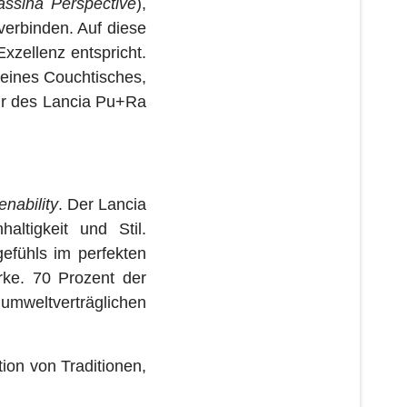
ssina Perspective
),
verbinden. Auf diese
zellenz entspricht.
 eines Couchtisches,
ur des Lancia Pu+Ra
enability
. Der Lancia
ltigkeit und Stil.
efühls im perfekten
rke. 70 Prozent der
mweltverträglichen
ion von Traditionen,