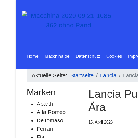
Home
Macchina.de
Datenschutz
Cookies
Impr
Aktuelle Seite:
Startseite
Lancia
Lanci
Marken
Lancia Pu
Abarth
Ära
Alfa Romeo
DeTomaso
15. April 2023
Ferrari
Fiat