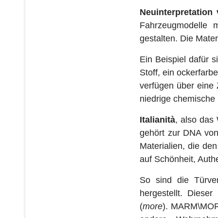
Neuinterpretation 
Fahrzeugmodelle m
gestalten. Die Mate
Ein Beispiel dafür 
Stoff, ein ockerfar
verfügen über eine 
niedrige chemische 
Italianità
, also das
gehört zur DNA von 
Materialien, die den
auf Schönheit, Auth
So sind die Türv
hergestellt. Diese
(
more
). MARM\MORE®