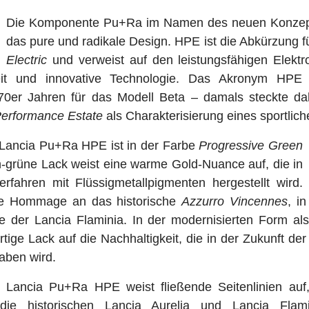
Die Komponente Pu+Ra im Namen des neuen Konzeptf
das pure und radikale Design. HPE ist die Abkürzung f
Electric
und verweist auf den leistungsfähigen Elekt
keit und innovative Technologie. Das Akronym HPE
70er Jahren für das Modell Beta – damals steckte dahi
Performance Estate
als Charakterisierung eines sportlic
 Lancia Pu+Ra HPE ist in der Farbe
Progressive Green
ich-grüne Lack weist eine warme Gold-Nuance auf, die in
rfahren mit Flüssigmetallpigmenten hergestellt wird.
ine Hommage an das historische
Azzurro Vincennes
, i
be der Lancia Flaminia. In der modernisierten Form al
rtige Lack auf die Nachhaltigkeit, die in der Zukunft d
aben wird.
s Lancia Pu+Ra HPE weist fließende Seitenlinien auf
die historischen Lancia Aurelia und Lancia Flami