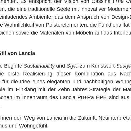
enten. Es entspricht der Vision von Cassina (
The Ca
n, die eine traditionelle Seele mit innovativer Moderne 
 einladendes Ambiente, das dem Anspruch von Design-Ex
ie Wohnlichkeit von Polsterelementen, die Funktionalität
ichen sowie die Materialen von Möbeln auf das Interie
Stil von Lancia
ie Begriffe
Sustainability
und
Style
zum Kunstwort
Sustyl
 erste Realisierung dieser Kombination aus Nachha
t für die Idee eines eleganten und nachhaltigen Wohng
wie im Einklang mit der Zehn-Jahres-Strategie der Ma
lächen im Innenraum des Lancia Pu+Ra HPE sind aus u
.
hnen den Weg von Lancia in die Zukunft: Neuinterpretat
ismus und Wohngefühl.