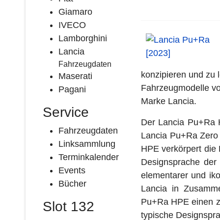
Giamaro
IVECO
Lamborghini
Lancia
Fahrzeugdaten
konzipieren und zu 
Maserati
Fahrzeugmodelle vo
Pagani
Marke Lancia.
Service
Der Lancia Pu+Ra H
Fahrzeugdaten
Lancia Pu+Ra Zero 
Linksammlung
HPE verkörpert die 
Terminkalender
Designsprache der
Events
elementarer und ik
Bücher
Lancia in Zusamme
Pu+Ra HPE einen zeit
Slot 132
typische Designspra