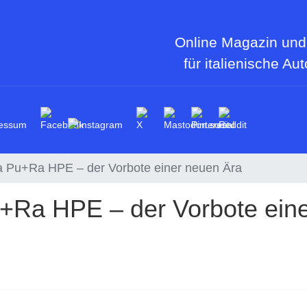
Online Magazin und
für italienische Au
essum
a Pu+Ra HPE – der Vorbote einer neuen Ära
+Ra HPE – der Vorbote ein