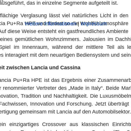
ausgeführt, das in einzelne Segmente aufgeteilt ist.
lächige Verglasung lässt viel natürliches Licht in den
ia Pu+Ra HPE und fördert so die Wohlfühlatmosphäre
Weitere Informationen
|
Impressum
 Auf diese Weise entsteht ein gastfreundliches Ambiente
 eines gemütlichen Wohnzimmers. Jalousien im Dachh
-Spiel im Innenraum, während der mittlere Teil als 
ses interagiert mit dem neuartigen Bediensystem und sei
it zwischen Lancia und Cassina
Lancia Pu+Ra HPE ist das Ergebnis einer Zusammenarb
 renommierter Vertreter des „Made in Italy“. Beide Mar
Innovation, Tradition und Nachhaltigkeit. Die Luxusmöbe
Fachwissen, Innovation und Forschung. Jetzt überträg
rtigung gemeinsam mit Lancia auf den Automobilsektor.
ein einzigartiges Crossover aus klassischen Einrich