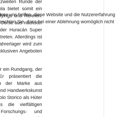
r zweiten Runde der
a bietet somit ein
ndere uns helfen, diese Website und die Nutzererfahrung
ifyings und Rennen.
beachten Sie, dass bei einer Ablehnung womöglich nicht
a Corse aus nächster
 der Huracán Super
ten. Allerdings ist
ahrerlager wird zum
exklusiven Angeboten
er ein Rundgang, der
Er präsentiert die
en der Marke aus
n und Handwerkskunst
lo Storico als Hüter
die vielfältigen
e Forschungs- und