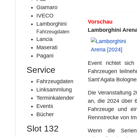
Giamaro
IVECO
Vorschau
Lamborghini
Lamborghini Arena 0
Fahrzeugdaten
Lancia
Maserati
Pagani
Event richtet sic
Service
Fahrzeugen teilneh
Sant’Agata Bologne
Fahrzeugdaten
Linksammlung
Die Veranstaltung 2
Terminkalender
an, die 2024 über 
Events
Fahrzeuge und ei
Bücher
Rennstrecke von Imo
Slot 132
Wenn die Serienf