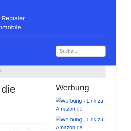
 Register
tomobile
Suchen
e
 die
Werbung