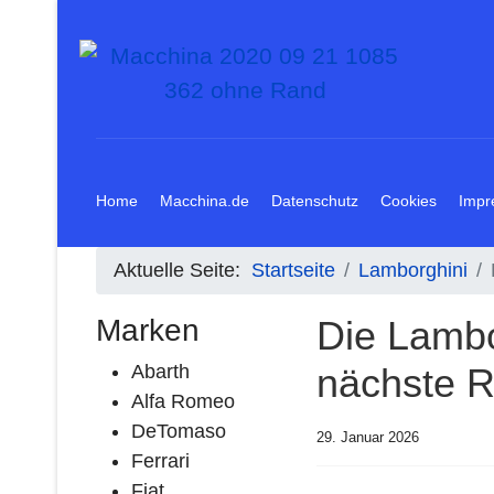
Home
Macchina.de
Datenschutz
Cookies
Impr
Aktuelle Seite:
Startseite
Lamborghini
Marken
Die Lambo
Abarth
nächste 
Alfa Romeo
DeTomaso
29. Januar 2026
Ferrari
Fiat