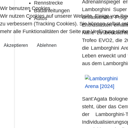
Adrenalinspiegel e
Rennstrecke
Wir benutzen Cookies
Lamborghini Super
Bauanleitungen
Wir nutzen Cookies auf unserer Website. Einige von ihn
umfassendes Progra
Autos
zu verbessern (Tracking Cookies). Sie können selbst en
Enthusiasten erhalt
mehr alle Funktionalitäten der Seite zur Verfügung stehe
Nähe zu beobachte
Trofeo EVO2, die 2
Akzeptieren
Ablehnen
die Lamborghini Ar
Leben erweckt und v
aus dem Lamborghi
Sant’Agata Bolognes
steht, über das Cen
der Lamborghini
Individualisieru