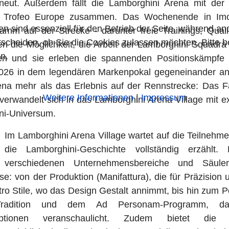
rneut. Außerdem fällt die Lamborghini Arena mit de
 Trofeo Europe zusammen. Das Wochenende in Imol
en sind essenziell für den Betrieb der Seite, während a
mm auf der Strecke - darunter freie Trainings, Qual
tscheiden, ob Sie die Cookies zulassen möchten. Bitte 
en die Möglichkeit, die Arbeit der Lamborghini Squadr
n.
n und sie erleben die spannenden Positionskämpfe
026 in dem legendären Markenpokal gegeneinander antre
ena mehr als das Erlebnis auf der Rennstrecke: Das F
Weitere Informationen
|
Impressum
erwandelt sich in das Lamborghini Arena Village mit 
ni-Universum.
Im Lamborghini Arena Village wartet auf die Teilnehm
die Lamborghini-Geschichte vollständig erzählt. 
verschiedenen Unternehmensbereiche und Säul
e: von der Produktion (Manifattura), die für Präzisio
tro Stile, wo das Design Gestalt annimmt, bis hin zum Po
-Tradition und dem Ad Personam-Programm, das 
ngsoptionen veranschaulicht. Zudem bietet di