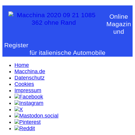
Online
Magazin
und
Register
für italienische Automobile
Home
Macchina.de
Datenschutz
Cookies
Impressum