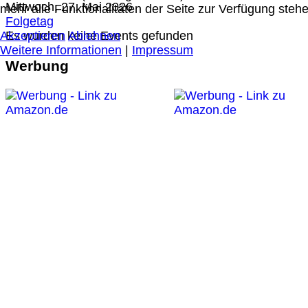
Mittwoch, 27. Mai 2026
mehr alle Funktionalitäten der Seite zur Verfügung stehe
Folgetag
Akzeptieren
Ablehnen
Es wurden keine Events gefunden
Weitere Informationen
|
Impressum
Werbung