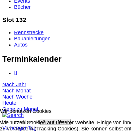
Events
Bücher
Slot 132
Rennstrecke
Bauanleitungen
Autos
Terminkalender
Nach Jahr
Nach Monat
Nach Woche
Heute
Gehe zu Monat
Wir benutzen Cookies
Wir nutzen Cookies auf unserer Website. Einige von ihn
Gehe zu Monat
Vorheriger Tag
zu verbessern (Tracking Cookies). Sie können selbst en