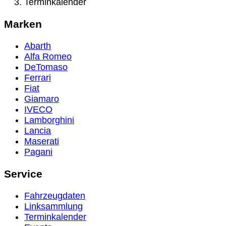
Terminkalender
Marken
Abarth
Alfa Romeo
DeTomaso
Ferrari
Fiat
Giamaro
IVECO
Lamborghini
Lancia
Maserati
Pagani
Service
Fahrzeugdaten
Linksammlung
Terminkalender