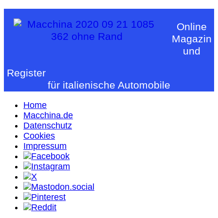
Online
Magazin
und
Register
für italienische Automobile
Home
Macchina.de
Datenschutz
Cookies
Impressum