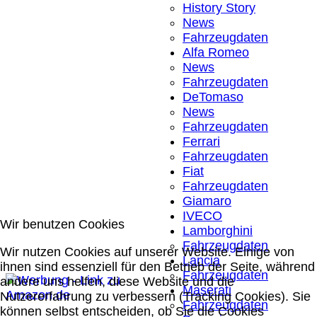
History Story
News
Fahrzeugdaten
Alfa Romeo
News
Fahrzeugdaten
DeTomaso
News
Fahrzeugdaten
Ferrari
Fahrzeugdaten
Fiat
Fahrzeugdaten
Giamaro
IVECO
Wir benutzen Cookies
Lamborghini
Fahrzeugdaten
Wir nutzen Cookies auf unserer Website. Einige von
Lancia
ihnen sind essenziell für den Betrieb der Seite, während
Fahrzeugdaten
andere uns helfen, diese Website und die
Maserati
Nutzererfahrung zu verbessern (Tracking Cookies). Sie
Fahrzeugdaten
können selbst entscheiden, ob Sie die Cookies