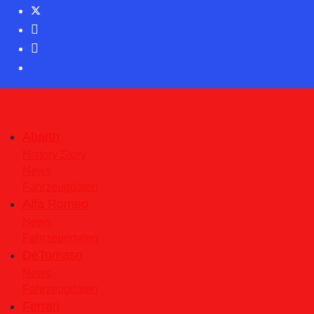
Abarth
History Story
News
Fahrzeugdaten
Alfa Romeo
News
Fahrzeugdaten
DeTomaso
News
Fahrzeugdaten
Ferrari