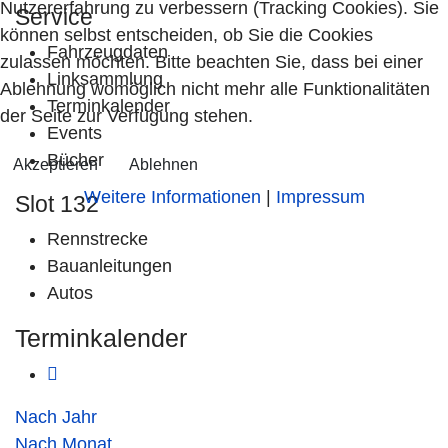
Nutzererfahrung zu verbessern (Tracking Cookies). Sie
Service
können selbst entscheiden, ob Sie die Cookies
Fahrzeugdaten
zulassen möchten. Bitte beachten Sie, dass bei einer
Linksammlung
Ablehnung womöglich nicht mehr alle Funktionalitäten
Terminkalender
der Seite zur Verfügung stehen.
Events
Bücher
Akzeptieren
Ablehnen
Weitere Informationen
|
Impressum
Slot 132
Rennstrecke
Bauanleitungen
Autos
Terminkalender
Nach Jahr
Nach Monat