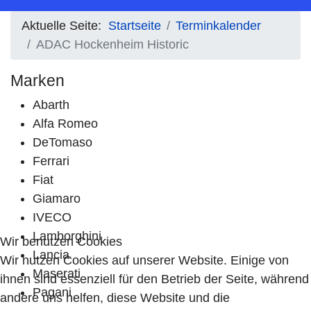
Aktuelle Seite:
Startseite
Terminkalender
ADAC Hockenheim Historic
Marken
Abarth
Alfa Romeo
DeTomaso
Ferrari
Fiat
Giamaro
IVECO
Lamborghini
Wir benutzen Cookies
Lancia
Wir nutzen Cookies auf unserer Website. Einige von
Maserati
ihnen sind essenziell für den Betrieb der Seite, während
Pagani
andere uns helfen, diese Website und die