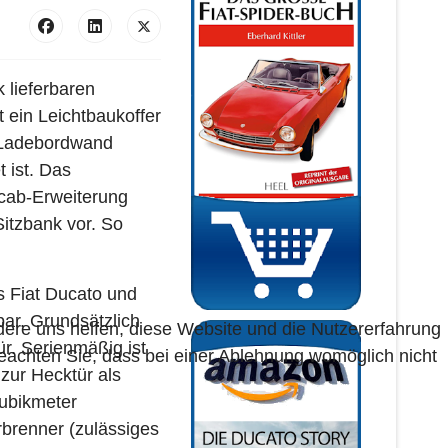
 lieferbaren
 ein Leichtbaukoffer
d Ladebordwand
 ist. Das
icab-Erweiterung
itzbank vor. So
s Fiat Ducato und
bar. Grundsätzlich
ndere uns helfen, diese Website und die Nutzererfahrung
r. Serienmäßig ist
beachten Sie, dass bei einer Ablehnung womöglich nicht
zur Hecktür als
Kubikmeter
rbrenner (zulässiges