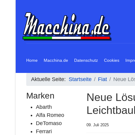
Home
Macchina.de
Datenschutz
Cookies
Impr
Aktuelle Seite:
Startseite
Fiat
Neue Lös
Marken
Neue Lösu
Abarth
Leichtbau
Alfa Romeo
DeTomaso
09. Juli 2025
Ferrari