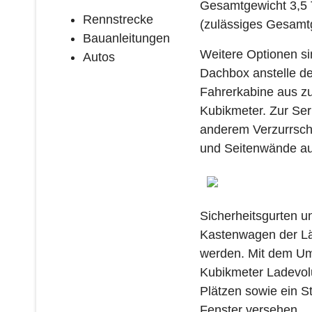
Gesamtgewicht 3,5 
Rennstrecke
(zulässiges Gesamtg
Bauanleitungen
Weitere Optionen si
Autos
Dachbox anstelle de
Fahrerkabine aus z
Kubikmeter. Zur Ser
anderem Verzurrsch
und Seitenwände au
Sicherheitsgurten u
Kastenwagen der Län
werden. Mit dem Umb
Kubikmeter Ladevolu
Plätzen sowie ein S
Fenster versehen.