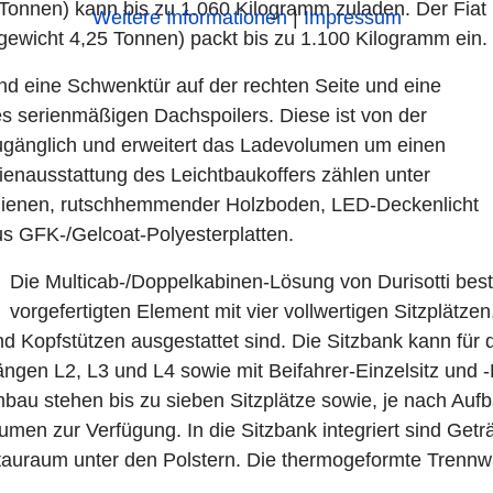
Tonnen) kann bis zu 1.060 Kilogramm zuladen. Der Fiat
Weitere Informationen
|
Impressum
ewicht 4,25 Tonnen) packt bis zu 1.100 Kilogramm ein.
nd eine Schwenktür auf der rechten Seite und eine
s serienmäßigen Dachspoilers. Diese ist von der
ugänglich und erweitert das Ladevolumen um einen
ienausstattung des Leichtbaukoffers zählen unter
ienen, rutschhemmender Holzboden, LED-Deckenlicht
s GFK-/Gelcoat-Polyesterplatten.
Die Multicab-/Doppelkabinen-Lösung von Durisotti bes
vorgefertigten Element mit vier vollwertigen Sitzplätzen,
nd Kopfstützen ausgestattet sind. Die Sitzbank kann für 
gen L2, L3 und L4 sowie mit Beifahrer-Einzelsitz und -D
au stehen bis zu sieben Sitzplätze sowie, je nach Aufb
men zur Verfügung. In die Sitzbank integriert sind Geträ
tauraum unter den Polstern. Die thermogeformte Trennw