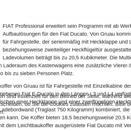
FIAT Professional erweitert sein Programm mit ab Werk
Aufbaulösungen für den Fiat Ducato. Von Gruau kommt
für Fahrgestelle, der serienmäßig mit Heckklappe un
beziehungsweise zweiteiliger Heckflügeltür ausgestattet
Ladevolumen beträgt bis zu 20,5 Kubikmeter. Die Mult
 im Laderaum des Kastenwagens eine zusätzliche Vierer-S
to bis zu sieben Personen Platz.
offer von Gruau ist für Fahrgestelle mit Einzelkabine de
triebenen Fiat E-Ducato in den Längen L3 und L4 verfüg
en sind essenziell für den Betrieb der Seite, während a
ischen einer Heckklappe und einer zweiflügeligen Hecktü
tscheiden, ob Sie die Cookies zulassen möchten. Bitte 
Ladebordwand (Traglast 750 Kilogramm) kombiniert, die 
n.
den kann. Die Koffer bieten 18,5 beziehungsweise 20,5 
t dem Leichtbaukoffer ausgerüstete Fiat Ducato mit Ve