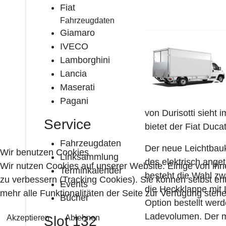
Fiat
Fahrzeugdaten
Giamaro
IVECO
Lamborghini
Lancia
Maserati
Pagani
von Durisotti sieht
Service
bietet der Fiat Duca
Fahrzeugdaten
Der neue Leichtbauk
Wir benutzen Cookies
Linksammlung
des elektrisch ange
Wir nutzen Cookies auf unserer Website. Einige von ihn
Terminkalender
besteht die Wahl zw
zu verbessern (Tracking Cookies). Sie können selbst en
Events
die Heckklappe mit 
mehr alle Funktionalitäten der Seite zur Verfügung stehe
Bücher
Option bestellt wer
Ladevolumen. Der mi
Akzeptieren
Ablehnen
Slot 132