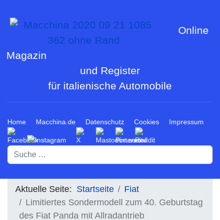
Online
Magazin
und Register
für italienische Automobile
Home
Macchina.de
Datenschutz
Cookies
Impressum
Suchen
Aktuelle Seite:
Startseite
Fiat
Limitiertes Sondermodell zum 40. Geburtstag
des Fiat Panda mit Allradantrieb