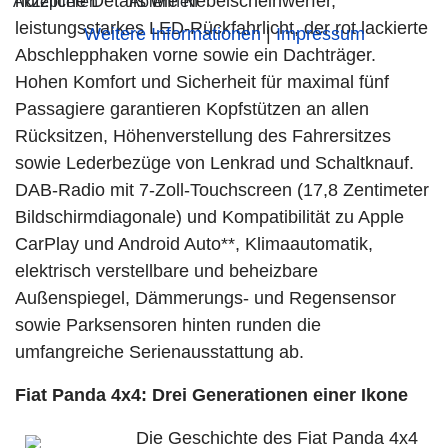
nützliche Details wie Nebelscheinwerfer,
Akzeptieren
Ablehnen
leistungsstarkes LED-Rückfahrlicht, der rot lackierte
Weitere Informationen
|
Impressum
Abschlepphaken vorne sowie ein Dachträger.
Hohen Komfort und Sicherheit für maximal fünf
Passagiere garantieren Kopfstützen an allen
Rücksitzen, Höhenverstellung des Fahrersitzes
sowie Lederbezüge von Lenkrad und Schaltknauf.
DAB-Radio mit 7-Zoll-Touchscreen (17,8 Zentimeter
Bildschirmdiagonale) und Kompatibilität zu Apple
CarPlay und Android Auto**, Klimaautomatik,
elektrisch verstellbare und beheizbare
Außenspiegel, Dämmerungs- und Regensensor
sowie Parksensoren hinten runden die
umfangreiche Serienausstattung ab.
Fiat Panda 4x4: Drei Generationen einer Ikone
Die Geschichte des Fiat Panda 4x4