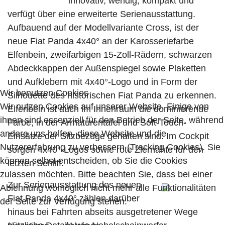
innovativ, wendig, kompakt und
verfügt über eine erweiterte Serienausstattung.
Aufbauend auf der Modellvariante Cross, ist der
neue Fiat Panda 4x40° an der Karosseriefarbe
Elfenbein, zweifarbigen 15-Zoll-Rädern, schwarzen
Abdeckkappen der Außenspiegel sowie Plaketten
und Aufklebern mit 4x40°-Logo und in Form der
Wir benutzen Cookies
Silhouette des historischen Fiat Panda zu erkennen.
Wir nutzen Cookies auf unserer Website. Einige von
Elfenbein ist auch im Innenraum die dominierende
ihnen sind essenziell für den Betrieb der Seite, während
Farbe, in der Armaturentafel und Soft-Touch-
andere uns helfen, diese Website und die
Einsätze der Sitzbezüge gehalten sind. Im Cockpit
Nutzererfahrung zu verbessern (Tracking Cookies). Sie
sorgen 4x40°-Logos sowie rote Ziernähte für den
können selbst entscheiden, ob Sie die Cookies
letzten Schliff.
zulassen möchten. Bitte beachten Sie, dass bei einer
Zur Serienausstattung des neuen
Ablehnung womöglich nicht mehr alle Funktionalitäten
Fiat Panda 4x40° zählen darüber
der Seite zur Verfügung stehen.
hinaus bei Fahrten abseits ausgetretener Wege