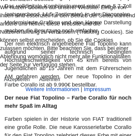
Das volldigitale Kombiinstrument misst nun 5,7 Zoll
Wir nutzen Cookies auf unserer Website. Einige von
(entsprechend 14,5 Zentimeter) in der Diagonalen.
ihnen sind essenziell für den Betrieb der Seite, während
Modernisierte Grafiken und eine klarere Darstellung
andere uns helfen, diese Website und die
machen die Benutzung noch einfacher.
Nutzererfahrung zu verbessern (Tracking Cookies). Sie
können selbst entscheiden, ob Sie die Cookies
Der rein elektrisch angetriebene Fiat Topolino kann
zulassen möchten. Bitte beachten Sie, dass bei einer
aufgrund seiner technisch bedingten
Ablehnung womöglich nicht mehr alle Funktionalitäten
Höchstgeschwindigkeit von 45 km/h bereits von
der Seite zur Verfügung stehen.
Jugendlichen ab 15 Jahren mit dem Führerschein
AM gefahren werden. Der neue Topolino in der
Akzeptieren
Ablehnen
Farbe Corallo ist ab 9.990€ bestellbar.
Weitere Informationen
|
Impressum
Der neue Fiat Topolino – Farbe Corallo für noch
mehr Spaß im Alltag
Farben spielen in der Historie von FIAT traditionell
eine große Rolle. Die neue Karosseriefarbe Corallo
für den Fiat Topolino zelebriert dieses Erbe mit einer