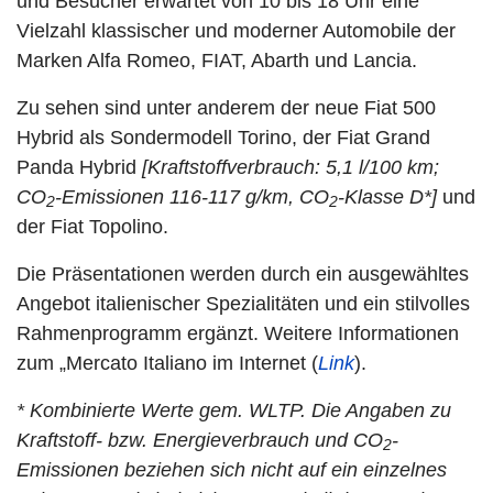
und Besucher erwartet von 10 bis 18 Uhr eine
Vielzahl klassischer und moderner Automobile der
Marken Alfa Romeo, FIAT, Abarth und Lancia.
Zu sehen sind unter anderem der neue Fiat 500
Hybrid als Sondermodell Torino, der Fiat Grand
Panda Hybrid
[Kraftstoffverbrauch: 5,1 l/100 km;
CO
-Emissionen 116-117 g/km, CO
-Klasse D*]
und
2
2
der Fiat Topolino.
Die Präsentationen werden durch ein ausgewähltes
Angebot italienischer Spezialitäten und ein stilvolles
Rahmenprogramm ergänzt. Weitere Informationen
zum „Mercato Italiano im Internet (
Link
).
*
Kombinierte Werte gem. WLTP.
Die Angaben zu
Kraftstoff- bzw. Energieverbrauch und CO
-
2
Emissionen beziehen sich nicht auf ein einzelnes