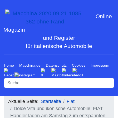
Online
Magazin
und Register
für italienische Automobile
Home
Macchina.de
Datenschutz
Cookies
Impressum
Suchen
Aktuelle Seite:
Startseite
Fiat
Dolce Vita und ikonische Automobile: FIAT
Händler laden am Samstag zum entspannten