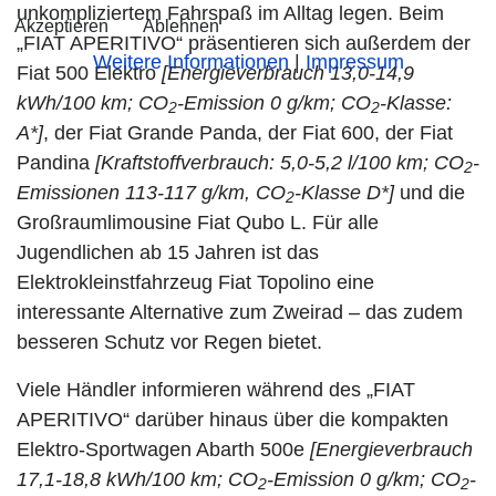
unkompliziertem Fahrspaß im Alltag legen. Beim
Akzeptieren
Ablehnen
„FIAT APERITIVO“ präsentieren sich außerdem der
Weitere Informationen
|
Impressum
Fiat 500 Elektro
[
Energieverbrauch 13,0-14,9
kWh/100 km; CO
-Emission 0 g/km; CO
-Klasse:
2
2
A*
]
, der Fiat Grande Panda, der Fiat 600, der Fiat
Pandina
[Kraftstoffverbrauch: 5,0-5,2 l/100 km; CO
-
2
Emissionen 113-117 g/km, CO
-Klasse D*]
und die
2
Großraumlimousine Fiat Qubo L. Für alle
Jugendlichen ab 15 Jahren ist das
Elektrokleinstfahrzeug Fiat Topolino eine
interessante Alternative zum Zweirad – das zudem
besseren Schutz vor Regen bietet.
Viele Händler informieren während des „FIAT
APERITIVO“ darüber hinaus über die kompakten
Elektro-Sportwagen Abarth 500e
[
Energieverbrauch
17,1-18,8 kWh/100 km; CO
-Emission 0 g/km; CO
-
2
2