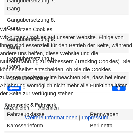
Gangübersetzung 7.
Gang
Gangübersetzung 8.
Gang
Wir benutzen Cookies
Wir nutzen Cookies auf unserer Website. Einige von
Gangübersetzung 9.
ihnen sind essenziell für den Betrieb der Seite, während
Gang
andere uns helfen, diese Website und die
Gangübersetzung R.
Nutzererfahrung zu verbessern (Tracking Cookies). Sie
Gang
können selbst entscheiden, ob Sie die Cookies
zulassen möchten. Bitte beachten Sie, dass bei einer
Achsübersetzung
Ablehnung womöglich nicht mehr alle Funktionalitäten
der Seite zur Verfügung stehen.
Karosserie & Fahrwerk
Akzeptieren
Ablehnen
Fahrzeugklasse
Rennwagen
Weitere Informationen
|
Impressum
Karosserieform
Berlinetta