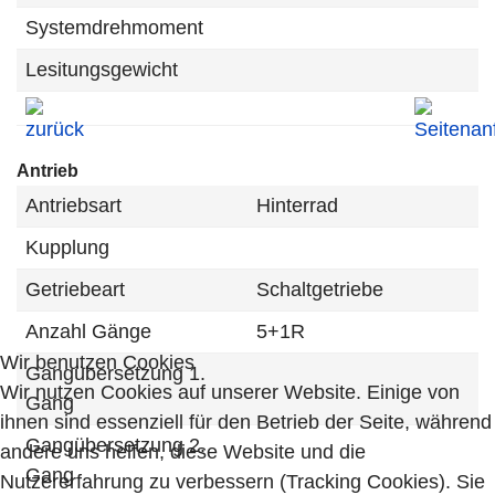
Systemdrehmoment
Lesitungsgewicht
Antrieb
Antriebsart
Hinterrad
Kupplung
Getriebeart
Schaltgetriebe
Anzahl Gänge
5+1R
Wir benutzen Cookies
Gangübersetzung 1.
Wir nutzen Cookies auf unserer Website. Einige von
Gang
ihnen sind essenziell für den Betrieb der Seite, während
Gangübersetzung 2.
andere uns helfen, diese Website und die
Gang
Nutzererfahrung zu verbessern (Tracking Cookies). Sie