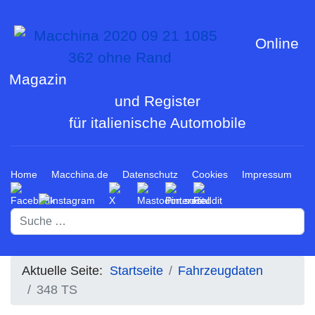
Online
Magazin
und Register
für italienische Automobile
Home
Macchina.de
Datenschutz
Cookies
Impressum
Suchen
Aktuelle Seite:
Startseite
Fahrzeugdaten
348 TS