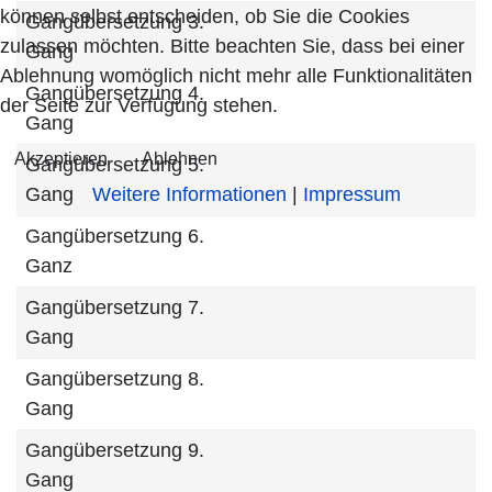
können selbst entscheiden, ob Sie die Cookies
Gangübersetzung 3.
zulassen möchten. Bitte beachten Sie, dass bei einer
Gang
Ablehnung womöglich nicht mehr alle Funktionalitäten
Gangübersetzung 4.
der Seite zur Verfügung stehen.
Gang
Akzeptieren
Ablehnen
Gangübersetzung 5.
Gang
Weitere Informationen
|
Impressum
Gangübersetzung 6.
Ganz
Gangübersetzung 7.
Gang
Gangübersetzung 8.
Gang
Gangübersetzung 9.
Gang