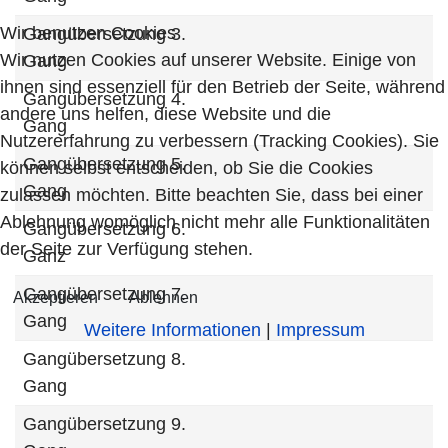
Wir benutzen Cookies
Gangübersetzung 3.
Wir nutzen Cookies auf unserer Website. Einige von
Gang
ihnen sind essenziell für den Betrieb der Seite, während
Gangübersetzung 4.
andere uns helfen, diese Website und die
Gang
Nutzererfahrung zu verbessern (Tracking Cookies). Sie
Gangübersetzung 5.
können selbst entscheiden, ob Sie die Cookies
Gang
zulassen möchten. Bitte beachten Sie, dass bei einer
Ablehnung womöglich nicht mehr alle Funktionalitäten
Gangübersetzung 6.
der Seite zur Verfügung stehen.
Ganz
Gangübersetzung 7.
Akzeptieren
Ablehnen
Gang
Weitere Informationen
|
Impressum
Gangübersetzung 8.
Gang
Gangübersetzung 9.