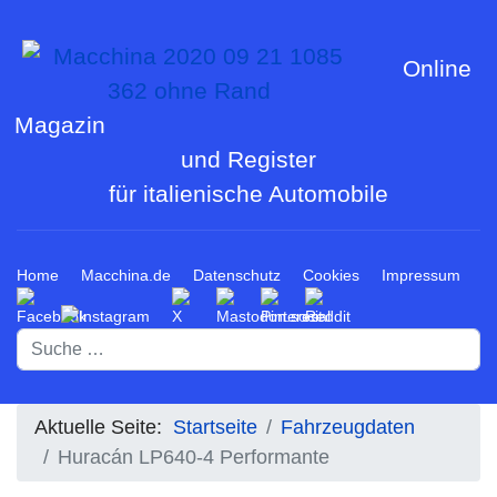
Online
Magazin
und Register
für italienische Automobile
Home
Macchina.de
Datenschutz
Cookies
Impressum
Suchen
Aktuelle Seite:
Startseite
Fahrzeugdaten
Huracán LP640-4 Performante