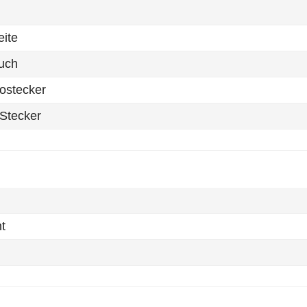
eite
auch
ostecker
-Stecker
t