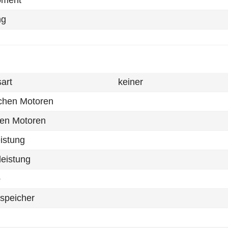
oment
ng
sart
keiner
schen Motoren
hen Motoren
eistung
leistung
p
speicher