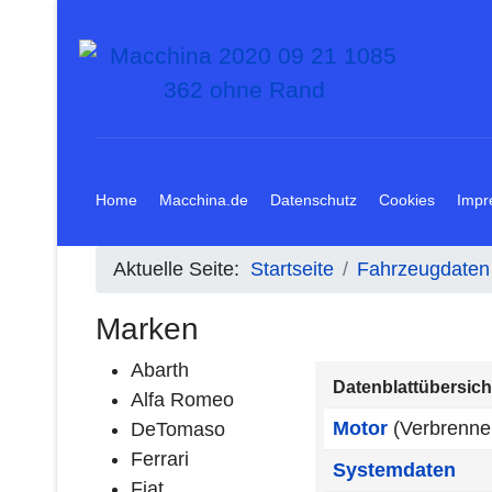
Home
Macchina.de
Datenschutz
Cookies
Impr
Aktuelle Seite:
Startseite
Fahrzeugdaten
Marken
Abarth
Datenblattübersich
Alfa Romeo
Motor
(Verbrenne
DeTomaso
Ferrari
Systemdaten
Fiat