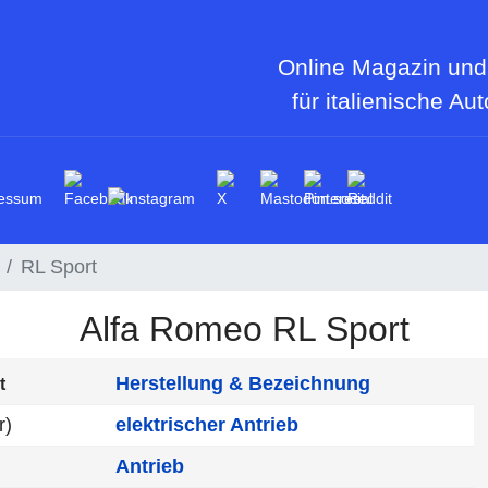
Online Magazin und
für italienische Au
essum
RL Sport
Alfa Romeo RL Sport
Herstellung & Bezeichnung
t
r)
elektrischer Antrieb
Antrieb