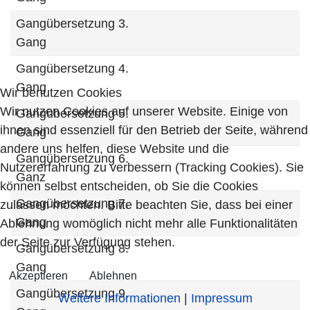
Gangübersetzung 3.
Gang
Gangübersetzung 4.
Gang
Wir benutzen Cookies
Wir nutzen Cookies auf unserer Website. Einige von
Gangübersetzung 5.
ihnen sind essenziell für den Betrieb der Seite, während
Gang
andere uns helfen, diese Website und die
Gangübersetzung 6.
Nutzererfahrung zu verbessern (Tracking Cookies). Sie
Ganz
können selbst entscheiden, ob Sie die Cookies
Gangübersetzung 7.
zulassen möchten. Bitte beachten Sie, dass bei einer
Gang
Ablehnung womöglich nicht mehr alle Funktionalitäten
der Seite zur Verfügung stehen.
Gangübersetzung 8.
Gang
Akzeptieren
Ablehnen
Gangübersetzung 9.
Weitere Informationen
|
Impressum