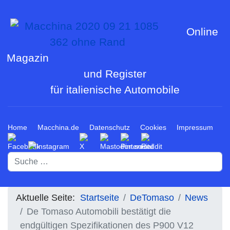
Online
Magazin
und Register
für italienische Automobile
Home
Macchina.de
Datenschutz
Cookies
Impressum
Suchen
Aktuelle Seite:
Startseite
DeTomaso
News
De Tomaso Automobili bestätigt die
endgültigen Spezifikationen des P900 V12