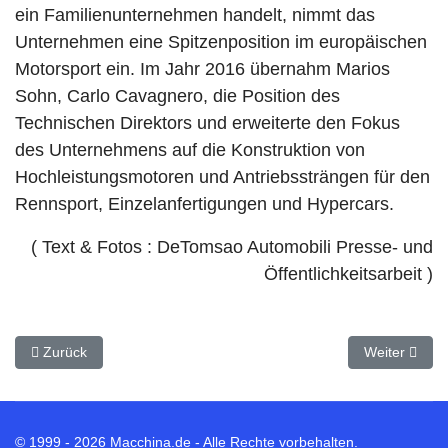
ein Familienunternehmen handelt, nimmt das
Unternehmen eine Spitzenposition im europäischen
Motorsport ein. Im Jahr 2016 übernahm Marios
Sohn, Carlo Cavagnero, die Position des
Technischen Direktors und erweiterte den Fokus
des Unternehmens auf die Konstruktion von
Hochleistungsmotoren und Antriebssträngen für den
Rennsport, Einzelanfertigungen und Hypercars.
( Text & Fotos : DeTomsao Automobili Presse- und
Öffentlichkeitsarbeit )
Vorheriger Beitrag: Sonderanfertigung „Aurelian Night“ des De To
Nächster Beit
Zurück
Weiter
© 1999 - 2026 Macchina.de - Alle Rechte vorbehalten.