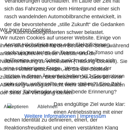
Veränderungen durchlaufen. Im Laufe der Zeit hat
sich das Fahrzeug vor dem Hintergrund einer sich
rasch wandelnden Automobilbranche entwickelt, in
der die bevorstehende „stille Zukunft“ die Gedanken
Wir benutzen Cookies
der Automobilbegeisterten schwer belastet.
Wir nutzen Cookies auf unserer Website. Einige von
Anstatt Höchstleistungen oder Elektrifizierung
ihnen sind essenziell für den Betrieb der Seite, während
nachzujagen, traten die Teams von De Tomaso und
andere uns helfen, diese Website und die
ItalTecnica einen Schritt zurück und stellten sich
Nutzererfahrung zu verbessern (Tracking Cookies). Sie
eine schwierigere Frage. „Wenn dies einer der
können selbst entscheiden, ob Sie die Cookies
letzten in dieser Ära entwickelten V12-Saugmotoren
zulassen möchten. Bitte beachten Sie, dass bei einer
sein sollte, wofür sollte er dann stehen?“ Eine Zahl
Ablehnung womöglich nicht mehr alle Funktionalitäten
in einer Tabelle oder eine bleibende Erinnerung?
der Seite zur Verfügung stehen.
Das endgültige Ziel wurde klar:
Akzeptieren
Ablehnen
einen Antriebsstrang mit einer
Weitere Informationen
|
Impressum
echten Identität zu definieren, einen, der
Reaktionsfreudigkeit und einen verstärkten Klang