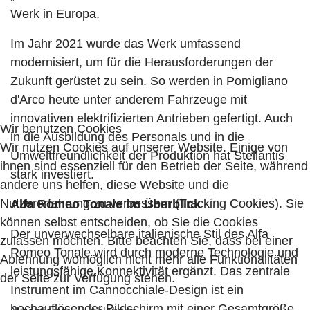
Werk in Europa.
Im Jahr 2021 wurde das Werk umfassend
modernisiert, um für die Herausforderungen der
Zukunft gerüstet zu sein. So werden in Pomigliano
d'Arco heute unter anderem Fahrzeuge mit
innovativen elektrifizierten Antrieben gefertigt. Auch
Wir benutzen Cookies
in die Ausbildung des Personals und in die
Wir nutzen Cookies auf unserer Website. Einige von
Umweltfreundlichkeit der Produktion hat Stellantis
ihnen sind essenziell für den Betrieb der Seite, während
stark investiert.
andere uns helfen, diese Website und die
Nutzererfahrung zu verbessern (Tracking Cookies). Sie
Alfa Romeo Tonale im Überblick
können selbst entscheiden, ob Sie die Cookies
Der unverwechselbare italienische Stil des Alfa
zulassen möchten. Bitte beachten Sie, dass bei einer
Romeo Tonale wird durch moderne Technologie und
Ablehnung womöglich nicht mehr alle Funktionalitäten
leistungsfähige Konnektivität ergänzt. Das zentrale
der Seite zur Verfügung stehen.
Instrument im Cannocchiale-Design ist ein
hochauflösender Bildschirm mit einer Gesamtgröße