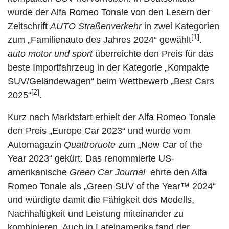
wurde der Alfa Romeo Tonale von den Lesern der
Zeitschrift
AUTO Straßenverkehr
in zwei Kategorien
[1]
zum „Familienauto des Jahres 2024“ gewählt
.
auto motor und sport
überreichte den Preis für das
beste Importfahrzeug in der Kategorie „Kompakte
SUV/Geländewagen“ beim Wettbewerb „Best Cars
[2]
2025“
.
Kurz nach Marktstart erhielt der Alfa Romeo Tonale
den Preis „Europe Car 2023“ und wurde vom
Automagazin
Quattroruote
zum „New Car of the
Year 2023“ gekürt. Das renommierte US-
amerikanische
Green Car Journal
ehrte den Alfa
Romeo Tonale als „Green SUV of the Year™ 2024“
und würdigte damit die Fähigkeit des Modells,
Nachhaltigkeit und Leistung miteinander zu
kombinieren. Auch in Lateinamerika fand der