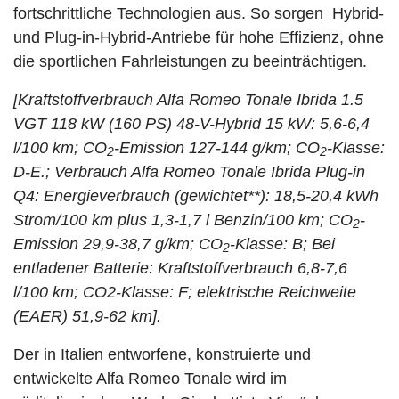
fortschrittliche Technologien aus. So sorgen Hybrid-
und Plug-in-Hybrid-Antriebe für hohe Effizienz, ohne
die sportlichen Fahrleistungen zu beeinträchtigen.
[Kraftstoffverbrauch Alfa Romeo Tonale Ibrida 1.5
VGT 118 kW (160 PS) 48-V-Hybrid 15 kW: 5,6-6,4
l/100 km; CO
-Emission 127-144 g/km; CO
-Klasse:
2
2
D-E.; Verbrauch Alfa Romeo Tonale Ibrida Plug-in
Q4: Energieverbrauch (gewichtet**): 18,5-20,4 kWh
Strom/100 km plus 1,3-1,7 l Benzin/100 km; CO
-
2
Emission 29,9-38,7 g/km; CO
-Klasse: B; Bei
2
entladener Batterie: Kraftstoffverbrauch 6,8-7,6
l/100 km; CO2-Klasse: F; elektrische Reichweite
(EAER) 51,9-62 km].
Der in Italien entworfene, konstruierte und
entwickelte Alfa Romeo Tonale wird im