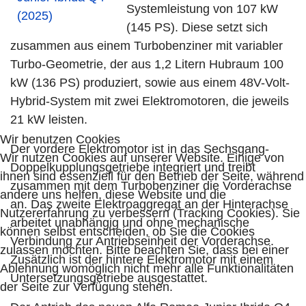
Systemleistung von 107 kW
(145 PS). Diese setzt sich
zusammen aus einem Turbobenziner mit variabler
Turbo-Geometrie, der aus 1,2 Litern Hubraum 100
kW (136 PS) produziert, sowie aus einem 48V-Volt-
Hybrid-System mit zwei Elektromotoren, die jeweils
21 kW leisten.
Wir benutzen Cookies
Der vordere Elektromotor ist in das Sechsgang-
Wir nutzen Cookies auf unserer Website. Einige von
Doppelkupplungsgetriebe integriert und treibt
ihnen sind essenziell für den Betrieb der Seite, während
zusammen mit dem Turbobenziner die Vorderachse
andere uns helfen, diese Website und die
an. Das zweite Elektroaggregat an der Hinterachse
Nutzererfahrung zu verbessern (Tracking Cookies). Sie
arbeitet unabhängig und ohne mechanische
können selbst entscheiden, ob Sie die Cookies
Verbindung zur Antriebseinheit der Vorderachse.
zulassen möchten. Bitte beachten Sie, dass bei einer
Zusätzlich ist der hintere Elektromotor mit einem
Ablehnung womöglich nicht mehr alle Funktionalitäten
Untersetzungsgetriebe ausgestattet.
der Seite zur Verfügung stehen.