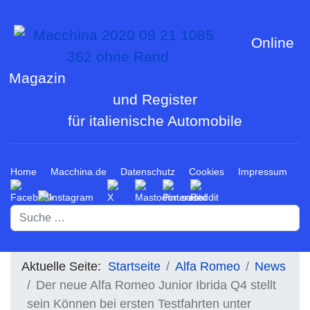
Online
Magazin
und Register
für italienische Automobile
Home
Macchina.de
Datenschutz
Cookies
Impressum
Suchen
Aktuelle Seite:
Startseite
Alfa Romeo
News
Der neue Alfa Romeo Junior Ibrida Q4 stellt
sein Können bei ersten Testfahrten unter