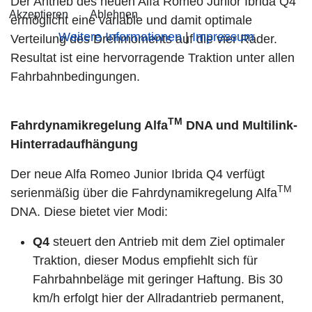
Der Antrieb des neuen Alfa Romeo Junior Ibrida Q4
Akzeptieren
Ablehnen
ermöglicht eine variable und damit optimale
Weitere Informationen
|
Impressum
Verteilung des Drehmoments auf die vier Räder.
Resultat ist eine hervorragende Traktion unter allen
Fahrbahnbedingungen.
TM
Fahrdynamikregelung Alfa
DNA und Multilink-
Hinterradaufhängung
Der neue Alfa Romeo Junior Ibrida Q4 verfügt
TM
serienmäßig über die Fahrdynamikregelung Alfa
DNA. Diese bietet vier Modi:
Q4
steuert den Antrieb mit dem Ziel optimaler
Traktion, dieser Modus empfiehlt sich für
Fahrbahnbeläge mit geringer Haftung. Bis 30
km/h erfolgt hier der Allradantrieb permanent,