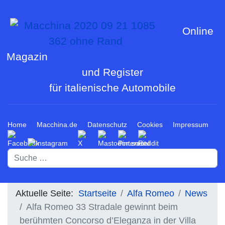
Online
Magazin
und Register
für italienische Automobile
Home
Macchina.de
Datenschutz
Cookies
Impressum
Suchen
Aktuelle Seite:
Startseite
Alfa Romeo
News
Alfa Romeo 33 Stradale gewinnt beim
berühmten Concorso d’Eleganza in der Villa